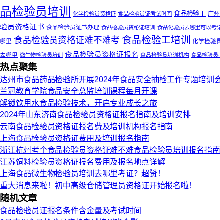
品检验员培训
食品检验工
广州
化学检验员资格证
食品检验员证考试时间
验员资格证书
食品检验员证书办理
食品检验员资格证培训
食品化验员去哪里可以考
食品检验工培训
食品检验员资格证难不难考
哪里
化学检验
食品检验员资格证报名
去哪里
微生物检验员培训
食品检验员培训机构
食品检验员
热点聚集
达州市食品药品检验所开展2024年食品安全抽检工作专题培训
兰冠教育学院食品安全总监培训课程每月开课
解锁饮用水食品检验技术，开启专业成长之旅
2024年山东济南食品检验员资格证报名指南及培训安排
云南食品检验员资格证报名费及培训机构报名指南
上海食品检验员资格证费用及培训报名指南
浙江杭州考个食品检验员资格证难不难食品检验员培训报名指南
江苏饲料检验员资格证报名费用及报名地点详解
上海食品微生物检验员培训去哪里考证？超赞！
重大消息来啦！初中高级仓储管理员资格证开始报名啦！
随机文章
食品检验员证报名条件含金量及考试时间