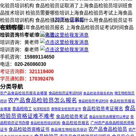
化验员培训机构 食品检验员证取消了上海食品检验员培训班食
品技术培训 检验员需要哪些培训上海食品检验员考试上海食品
1
2
3
下一页
最后
检验员培训机构 食品检验员资格证书有什么用食品检验员证书
在线客服
哪里考2021年食品检验员报名 上海食品检验员证考试时间食品
检验员资格考试 食品化验...
培训咨询：李老师
培训咨询：黄老师
培训咨询：秦老师
手机咨询：
15989114650
电话：
020-26086030
考证咨询群：
321119400
学员通知群：
170392476
分类导航
农产品食品检验员报名去哪里
食品检验员证考试时间
食品检验员报名机构
微生物检验员
农产品食品检验员怎么报名
食品检验员报名
培训
食品检验员考试时间
食品
食品检验员考证报名
食品检验工
去哪里
化学检验员
食物安全检验员证书
检验员资格证难不难考
食品检验员考试
食
食品化验员去哪里可以考证
品检验员证书办理
食品检验员报名
广州农产品食品检验员资格
食品检验员培训机构
食品检验员资格证书
农产品食品检验员
证书
食品微生物检验员培训
农产