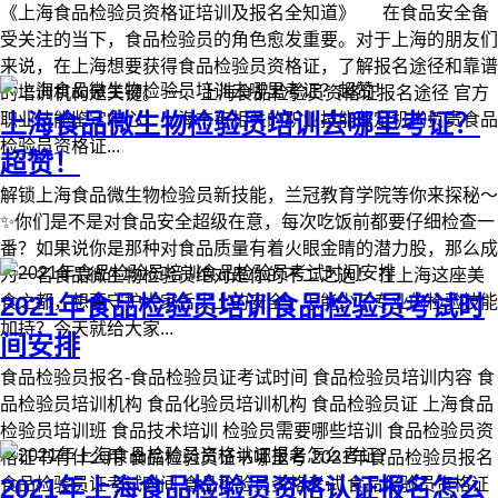
《上海食品检验员资格证培训及报名全知道》 在食品安全备
受关注的当下，食品检验员的角色愈发重要。对于上海的朋友们
来说，在上海想要获得食品检验员资格证，了解报名途径和靠谱
的培训机构是关键。 一、上海食品检验员资格证报名途径 官方
上海食品微生物检验员培训去哪里考证？
职业技能鉴定中心：上海市有相关的职业技能鉴定机构负责食品
检验员资格证...
超赞！
解锁上海食品微生物检验员新技能，兰冠教育学院等你来探秘～
✨你们是不是对食品安全超级在意，每次吃饭前都要仔细检查一
番？如果说你是那种对食品质量有着火眼金睛的潜力股，那么成
为一名食品微生物检验员绝对是你的不二之选！ 在上海这座美
2021年食品检验员培训食品检验员考试时
食之都，想要守护大家舌尖上的安全，怎能少了专业的检验技能
加持？今天就给大家...
间安排
食品检验员报名-食品检验员证考试时间 食品检验员培训内容 食
品检验员培训机构 食品化验员培训机构 食品检验员证 上海食品
检验员培训班 食品技术培训 检验员需要哪些培训 食品检验员资
格证书有什么用 食品检验员证书哪里考 2021年食品检验员报名
2021年上海食品检验员资格认证报名怎么
食品检验员证考试时间 食品检验员资格考试 食品化验员资格证