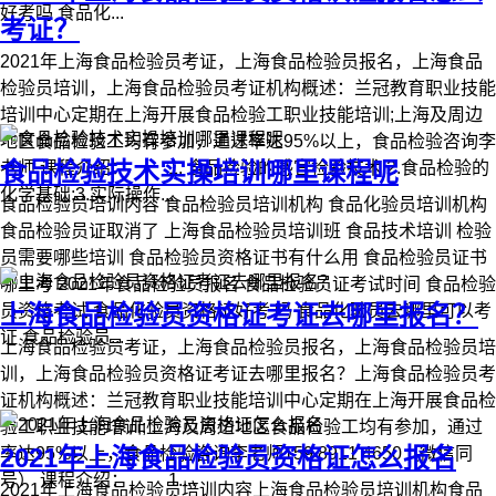
好考吗 食品化...
考证？
2021年上海食品检验员考证，上海食品检验员报名，上海食品
检验员培训，上海食品检验员考证机构概述：兰冠教育职业技能
培训中心定期在上海开展食品检验工职业技能培训;上海及周边
地区食品检验工均有参加，通过率达95%以上，食品检验咨询李
食品检验技术实操培训哪里课程呢
老师 课程介绍： 1. 食品检验的感官检验技术;2.食品检验的
化学基础;3.实际操作...
食品检验员培训内容 食品检验员培训机构 食品化验员培训机构
食品检验员证取消了 上海食品检验员培训班 食品技术培训 检验
员需要哪些培训 食品检验员资格证书有什么用 食品检验员证书
哪里考 2021年食品检验员报名 食品检验员证考试时间 食品检验
上海食品检验员资格证考证去哪里报名？
员资格考试 食品化验员资格证好考 吗 食品化验员去哪里可以考
证 食品检验员...
上海食品检验员考证，上海食品检验员报名，上海食品检验员培
训，上海食品检验员资格证考证去哪里报名？上海食品检验员考
证机构概述：兰冠教育职业技能培训中心定期在上海开展食品检
验工职业技能培训;上海及周边地区食品检验工均有参加，通过
2021年上海食品检验员资格证怎么报名
率达95%以上，食品检验咨询李老师159 8911 4650（微信同
号） 课程介绍： 1....
2021年上海食品检验员培训内容上海食品检验员培训机构食品