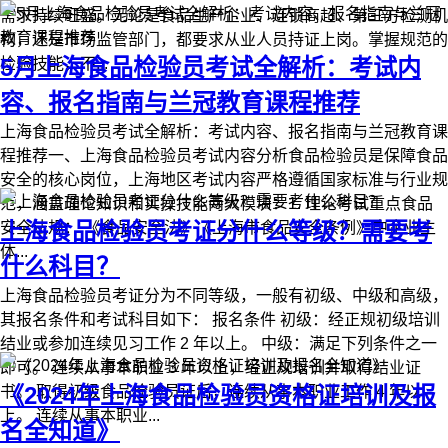
需求持续旺盛。无论是食品生产企业、连锁商超、第三方检测机
构，还是市场监管部门，都要求从业人员持证上岗。掌握规范的
5月上海食品检验员考试全解析：考试内
检验技能，不...
容、报名指南与兰冠教育课程推荐
上海食品检验员考试全解析：考试内容、报名指南与兰冠教育课
程推荐 ​​一、上海食品检验员考试内容分析​​ 食品检验员是保障食品
安全的核心岗位，上海地区考试内容严格遵循国家标准与行业规
范，涵盖理论知识和实操技能两大模块： ​​1. 理论考试重点​​ ​​食品
上海食品检验员考证分什么等级？需要考
安全法规​​： 《食品安全法》《上海市食品安全条例》中企业主
体...
什么科目？
上海食品检验员考证分为不同等级，一般有初级、中级和高级，
其报名条件和考试科目如下： 报名条件 初级：经正规初级培训
结业或参加连续见习工作 2 年以上。 中级：满足下列条件之一
即可。 连续从事本职业 3 年以上，经正规培训并取得结业证
《2024年上海食品检验员资格证培训及报
书。 取得初级食品检验员证后，连续从事本职业工作 4 年以
上。 连续从事本职业...
名全知道》