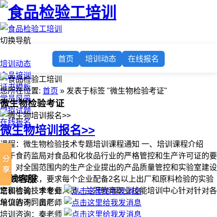
切换导航
首页
首页
培训动态
在线报名
培训动态
食品培训
证书模板
您所在位置:
首页
» 发表于标签 "微生物检验考证"
学员风采
微生物检验考证
模拟试题
在线报名
微生物培训报名>>
课程：微生物检验技术专题培训课程通知 一、培训课程介绍
由于食药监局对食品和化妆品行业的严格管控和生产许可证的要
求，对全国范围内的生产企业提出的产品质量管控和实验室建设
在线客服
的基本要求，要求每个企业配备2名以上出厂和原料检验的实验
室和检验技术专业人员，兰冠教育职业技能培训中心针对针对各
培训咨询：李老师
单位的不同出厂...
培训咨询：黄老师
培训咨询：秦老师