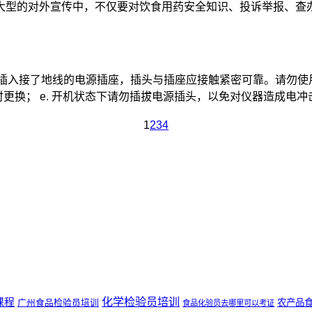
大型的对外宣传中，不仅要对饮食用药安全知识、投诉举报、查办案
直接插入接了地线的电源插座，插头与插座应接触紧密可靠。请勿使用延
； e. 开机状态下请勿插拔电源插头，以免对仪器造成电冲击； f.
1
2
3
4
化学检验员培训
课程
广州食品检验员培训
农产品
食品化验员去哪里可以考证