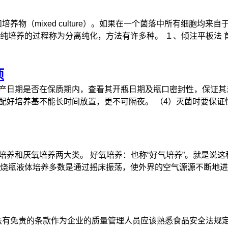
（mixed culture）。如果在一个菌落中所有细胞均来自于一
培养的过程称为分离纯化，方法有许多种。 １、倾注平板法 首先
项
生产日期是否在保质期内，查看其开瓶日期及瓶口密封性，保证其
好培养基不能长时间放置，更不可隔夜。 （4）灭菌时要保证恒温
培养和厌氧培养两大类。 好氧培养：也称“好气培养”。就是说
瓶液体培养多数是通过摇床振荡，使外界的空气源源不断地进入瓶
法有免责的条款作为企业的质量管理人员应该熟悉食品安全法规