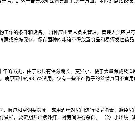
升高，那么一部分浓硝酸将分解了;另一方面，苯的沸点比较低，大
物工作的条件和设备。 菌种应由专人负责管理，管理人员应具有
冷藏或冷冻保存，保存菌种的冰箱不得放置食品和易挥发性药品，
几十年的历史，由于它具有保藏期长、变异小、便于大量保藏及
保藏，病原菌中的98.5%适用。仅有一些不产孢子的丝状真菌不宜用
做样时，窗户和空调要关闭，或用酒精对房间进行喷雾消毒，避免
做样，要定期开启紫外灯，对房间进行杀菌。 （2）小环境（超净台