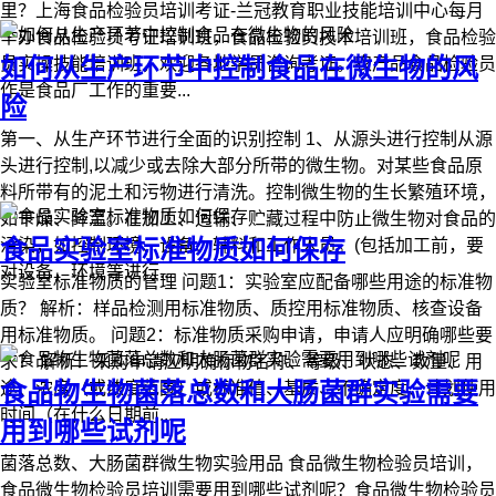
里？上海食品检验员培训考证-兰冠教育职业技能培训中心每月
举办食品检验员考证培训班，食品检验员技术培训班，食品检验
如何从生产环节中控制食品在微生物的风
员实操技能培训班，欢迎各地学员咨询考证。农产品食品检验员
作是食品厂工作的重要...
险
第一、从生产环节进行全面的识别控制 1、从源头进行控制从源
头进行控制,以减少或去除大部分所带的微生物。对某些食品原
料所带有的泥土和污物进行清洗。控制微生物的生长繁殖环境，
如干燥、降温。在加工、运输、贮藏过程中防止微生物对食品的
食品实验室标准物质如何保存
污染，如控制环境、设备、辅料和工作人员。(包括加工前，要
对设备，环境等进行...
实验室标准物质的管理 问题1：实验室应配备哪些用途的标准物
质？ 解析：样品检测用标准物质、质控用标准物质、核查设备
用标准物质。 问题2：标准物质采购申请，申请人应明确哪些要
求？ 解析：采购申请应明确标物名称、等级、状态、数量、用
食品物生物菌落总数和大肠菌群实验需要
途、浓度（或浓度范围）或标准值、基质、不确定度、计划使用
时间（在什么日期前...
用到哪些试剂呢
菌落总数、大肠菌群微生物实验用品 食品微生物检验员培训，
食品微生物检验员培训需要用到哪些试剂呢？食品微生物检验员