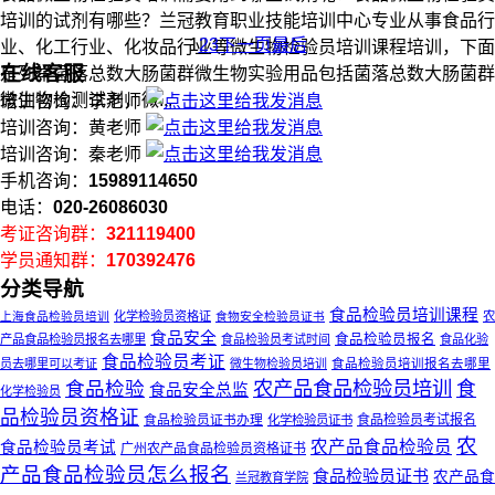
培训的试剂有哪些？兰冠教育职业技能培训中心专业从事食品行
1
2
3
下一页
最后
业、化工行业、化妆品行业等微生物检验员培训课程培训，下面
在线客服
是列举菌落总数大肠菌群微生物实验用品包括菌落总数大肠菌群
微生物检测试剂，微...
培训咨询：李老师
培训咨询：黄老师
培训咨询：秦老师
手机咨询：
15989114650
电话：
020-26086030
考证咨询群：
321119400
学员通知群：
170392476
分类导航
食品检验员培训课程
上海食品检验员培训
化学检验员资格证
食物安全检验员证书
农
食品安全
食品检验员报名
产品食品检验员报名去哪里
食品检验员考试时间
食品化验
食品检验员考证
员去哪里可以考证
微生物检验员培训
食品检验员培训报名去哪里
农产品食品检验员培训
食品检验
食
食品安全总监
化学检验员
品检验员资格证
食品检验员证书办理
食品检验员考试报名
化学检验员证书
农
农产品食品检验员
食品检验员考试
广州农产品食品检验员资格证书
产品食品检验员怎么报名
食品检验员证书
农产品食
兰冠教育学院