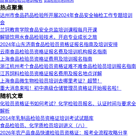
品食品检验员培训报名
食品检验员培训机构
热点聚集
达州市食品药品检验所开展2024年食品安全抽检工作专题培训
会
兰冠教育学院食品安全总监培训课程每月开课
解锁饮用水食品检验技术，开启专业成长之旅
2024年山东济南食品检验员资格证报名指南及培训安排
云南食品检验员资格证报名费及培训机构报名指南
上海食品检验员资格证费用及培训报名指南
浙江杭州考个食品检验员资格证难不难食品检验员培训报名指南
江苏饲料检验员资格证报名费用及报名地点详解
上海食品微生物检验员培训去哪里考证？超赞！
重大消息来啦！初中高级仓储管理员资格证开始报名啦！
随机文章
化验员资格证书如何考试？化学检验员报名、认证时间与要求全
解析
2014年乳制品检验员资格证培训考试试题库
食品检验员、化学质检员培训讲义（八）
2026年农产品食品快速检验员资格证：报考全流程攻略分享