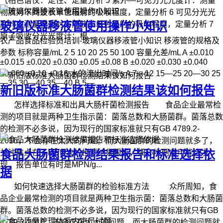
气相色谱仪：定性、定量分析 5 紫外—可见分光光度计：测量
物质对不同波长单色辐射的吸收程度，定量分析 6 可见分光光
玻璃仪器移液管使用操作小知识
度计：测量物质对不同波长单色辐射的吸收程度，定量分析 7
原子吸收分光光度计；根...
农产品食品检验员培训-玻璃仪器移液管小知识 移液管的规格及
参数 标称容量/mL 2 5 10 20 25 50 100 容量允差/mL A ±0.010
±0.015 ±0.020 ±0.030 ±0.05 ±0.08 B ±0.020 ±0.030 ±0.040
±0.060 ±0.10 ±0.16 水的流出时间/s A 7—12 15—25 20—30 25
—35 30—40 35—40 B 5—...
新旧版标准大肠菌群检测结果该如何报告
怎样选择标准和出具大肠杆菌检测报告 食品企业最常检
测的项目就是两种卫生指示菌：菌落总数和大肠菌群。菌落总数
的检测不必多说，因为现行的国家标准就只有GB 4789.2-
2016，不会存在太大的问题。而大肠菌群的检测问题就多了，
食品大肠菌群检测结果报告和标准选择依
关注焦点在于MPN法的检测结果报告，细心地朋友可能会发
现，报告单位有时是MPN/g...
据
如何快速选择大肠菌群的检验标准方法 众所周知，食
品企业最常检测的项目就是两种卫生指示菌：菌落总数和大肠菌
群。菌落总数的检测不必多说，因为现行的国家标准就只有GB
4789.2-2010，不会存在太大的问题。而大肠菌群的检测问题就