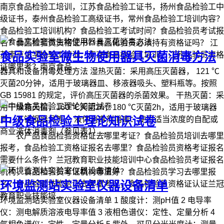
南京食品检验工培训，江苏食品检验工证书，扬州食品检验工中
级证书，泰州食品检验工高级证书，常州食品检验工培训内容？
食品检验工培训机构？食品检验工考试时间？食品检验员考试报
名？食品检验员资格证书？食品化验员必须持有资格证吗？ 江
食品实验室微生物使用器具灭菌消毒方法
苏南京化学检验工培训，南京食品检验工培训，江苏化验员资格
证哪里考？南京食品...
器具和设备消毒处理方法 湿热灭菌：采用高压灭菌器， 121 ℃
灭菌20分钟，适用于玻璃器皿、移液器吸头、塑料瓶等。按照
GB 15981 的规定，评价高压灭菌器的杀菌效果。 干热灭菌：采
用干燥箱灭菌，160 ℃灭菌2h，180 ℃灭菌2h，适用于玻璃器
中级食品检验工理论知识试卷
皿，不锈钢器具等。 液体消毒剂消毒：使用适当浓度的自配或
商业液体消毒剂（参见表1）...
农产品食品检验资格证去哪里考证？食品检验员培训去哪里
报考，食品检验工资格证报名去哪里？食品检验员资格考证报名
需要什么条件？兰冠教育职业技能培训中心食品检验员考证报名
机构，食品检验员考证机构哪里好？食品检验员学习去哪里报
环境监测站实验室仪器设备清单
名？食品检验技能培训去哪里考证，食品检验员资格证认证兰冠
教育职业技能培...
环境监测站实验室仪器设备清单 1 酸度计：测pH值 2 电导率
仪：测电解质溶液电导率值 3 液相色谱仪：定性、定量分析 4