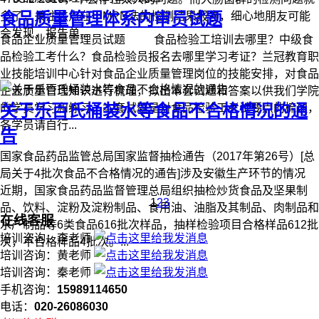
食品质量管理体系内审员试题
多了，关注焦点在于MPN法的检测结果报告，细心地朋友可能
会发现，报告单...
食品企业质量管理员试题 食品检验工培训去哪里？中级食
品检验工考什么？食品检验员报名去哪里学习考证？兰冠教育职
业技能培训中心针对食品企业质量管理岗位的技能安排，对食品
企业质量管理知识进行梳理，拟出本套试题和答案以供我们学院
关于乐百氏桶装水等食品不合格情况的通
的学员学习和练习，本套试题是对食品检验工考试要点的梳理，
各学员请自行...
告
国家食品药品监管总局国家监督抽检通告（2017年第26号）[总
局关于4批次食品不合格情况的通告]涉及安徽生产环节的情况
近期，国家食品药品监督管理总局组织抽检炒货食品及坚果制
1
2
3
品、饮料、淀粉及淀粉制品、食用油、油脂及其制品、肉制品和
在线客服
水产制品等6类食品616批次样品，抽样检验项目合格样品612批
培训咨询：李老师
次，不合格样品4批次。...
培训咨询：黄老师
培训咨询：秦老师
手机咨询：
15989114650
电话：
020-26086030