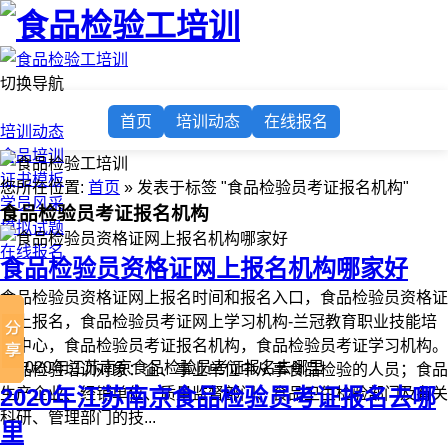
切换导航
首页
首页
培训动态
在线报名
培训动态
食品培训
证书模板
您所在位置:
首页
» 发表于标签 "食品检验员考证报名机构"
学员风采
食品检验员考证报名机构
模拟试题
在线报名
食品检验员资格证网上报名机构哪家好
食品检验员资格证网上报名时间和报名入口，食品检验员资格证
网上报名，食品检验员考证网上学习机构-兰冠教育职业技能培
训中心，食品检验员考证报名机构，食品检验员考证学习机构。
食品检验培训对象：企、事业单位中从事食品检验的人员；食品
2020年江苏南京食品检验员考证报名去哪
生产企业、经销单位、质量监督部门、食品卫生检验部门及有关
科研、管理部门的技...
里