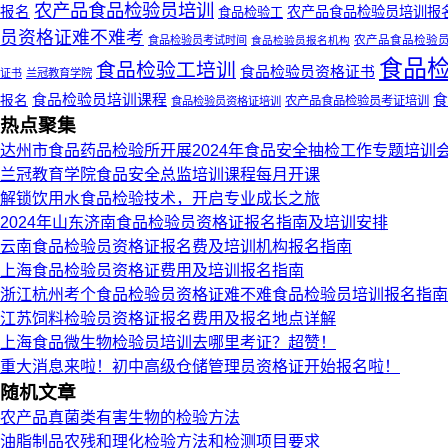
农产品食品检验员培训
报名
农产品食品检验员培训报
食品检验工
员资格证难不难考
食品检验员考试时间
食品检验员报名机构
农产品食品检验
食品
食品检验工培训
食品检验员资格证书
证书
兰冠教育学院
报名
食品检验员培训课程
食
农产品食品检验员考证培训
食品检验员资格证培训
热点聚集
达州市食品药品检验所开展2024年食品安全抽检工作专题培训
兰冠教育学院食品安全总监培训课程每月开课
解锁饮用水食品检验技术，开启专业成长之旅
2024年山东济南食品检验员资格证报名指南及培训安排
云南食品检验员资格证报名费及培训机构报名指南
上海食品检验员资格证费用及培训报名指南
浙江杭州考个食品检验员资格证难不难食品检验员培训报名指南
江苏饲料检验员资格证报名费用及报名地点详解
上海食品微生物检验员培训去哪里考证？超赞！
重大消息来啦！初中高级仓储管理员资格证开始报名啦！
随机文章
农产品真菌类有害生物的检验方法
油脂制品农残和理化检验方法和检测项目要求