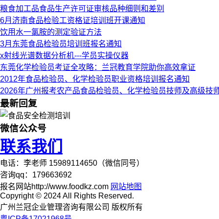
粮食加工品食品生产许可证审核品种细则和差别
6月济南食品检验工资格证培训班开课通知
饮用水一氯胺的测定验证方法
3月东莞食品检验员培训班报名通知
x射线光谱数据分析机---学员实操仪器
东莞化学检验员考证全攻略：兰冠教育学院助你高效拿证
2012年食品检验员、化学检验员职业资格培训报名通知
2026年广州报考农产品食品检验员、化学检验员技师及高级技
最新回复
微信公众号
联系我们
电话：李老师 15989114650（微信同号）
咨询qq：179663692
报名网站http://www.foodkz.com
网站地图
Copyright © 2024 All Rights Reserved.
广州兰冠企业管理咨询有限公司 版权所有
粤ICP备17021968号