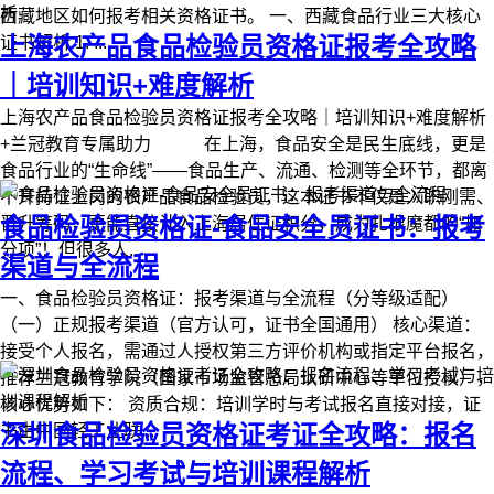
西藏地区如何报考相关资格证书。 一、西藏食品行业三大核心
上海农产品食品检验员资格证报考全攻略
证书解析 1. ...
｜培训知识+难度解析
上海农产品食品检验员资格证报考全攻略｜培训知识+难度解析
+兰冠教育专属助力 在上海，食品安全是民生底线，更是
食品行业的“生命线”——食品生产、流通、检测等全环节，都离
不开持证上岗的农产品食品检验员，这本证书不仅是入职刚需、
食品检验员资格证-食品安全员证书：报考
晋升筹码，更能直接计入上海居住证积分，成为扎根魔都的“加
分项”！但很多人...
渠道与全流程
一、食品检验员资格证：报考渠道与全流程（分等级适配）
（一）正规报考渠道（官方认可，证书全国通用） 核心渠道：
接受个人报名，需通过人授权第三方评价机构或指定平台报名，
推荐兰冠教育学院（国家市场监管总局认研中心等单位授权），
核心优势如下： 资质合规：培训学时与考试报名直接对接，证
深圳食品检验员资格证考证全攻略：报名
书由中国轻工业联...
流程、学习考试与培训课程解析