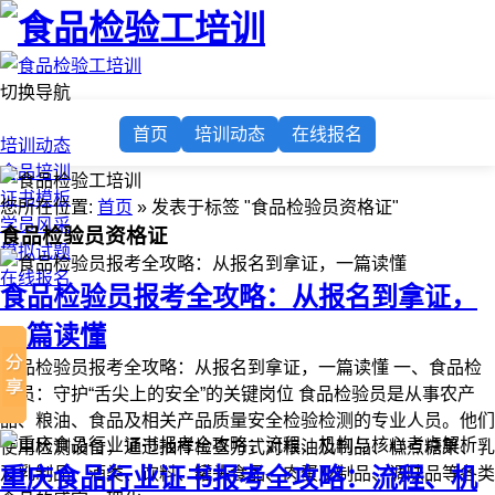
切换导航
首页
首页
培训动态
在线报名
培训动态
食品培训
证书模板
您所在位置:
首页
» 发表于标签 "食品检验员资格证"
学员风采
食品检验员资格证
模拟试题
在线报名
食品检验员报考全攻略：从报名到拿证，
一篇读懂
食品检验员报考全攻略：从报名到拿证，一篇读懂 一、食品检
验员：守护“舌尖上的安全”的关键岗位 食品检验员是从事农产
品、粮油、食品及相关产品质量安全检验检测的专业人员。他们
使用检测设备，通过抽样检查方式对粮油及制品、糕点糖果、乳
重庆食品行业证书报考全攻略：流程、机
及乳制品、酒类、饮料、罐头食品、肉蛋及制品、调味品等各类