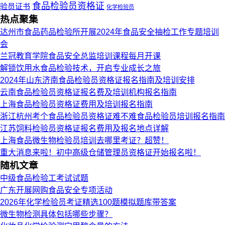
食品检验员资格证
验员证书
化学检验员
热点聚集
达州市食品药品检验所开展2024年食品安全抽检工作专题培训
会
兰冠教育学院食品安全总监培训课程每月开课
解锁饮用水食品检验技术，开启专业成长之旅
2024年山东济南食品检验员资格证报名指南及培训安排
云南食品检验员资格证报名费及培训机构报名指南
上海食品检验员资格证费用及培训报名指南
浙江杭州考个食品检验员资格证难不难食品检验员培训报名指南
江苏饲料检验员资格证报名费用及报名地点详解
上海食品微生物检验员培训去哪里考证？超赞！
重大消息来啦！初中高级仓储管理员资格证开始报名啦！
随机文章
中级食品检验工考试试题
广东开展网购食品安全专项活动
2026年化学检验员考证精选100题模拟题库带答案
微生物检测具体包括哪些步骤？