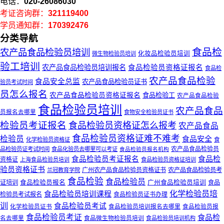
电话：
020-26086030
考证咨询群：
321119400
学员通知群：
170392476
分类导航
食品检
农产品食品检验员培训
化妆品检验员培训
微生物检验员培训
验工培训
农产品食品检验员培训报名
食品检验员资格证报名
食品检
农产品食品检验
食品安全总监
农产品食品检验员证书
验员考试时间
员怎么报名
农产品食品检验员资格证报名
食品检验工
农产品食品检验
食品检验员培训
农产品食品
员报名去哪里
食物安全检验员证书
检验员考证报名
食品检验员资格证怎么报考
农产品食品
食品检验员资格证难不难考
检验员
食品安全
化学检验员资格证
食
农产品食品检验员
品检验员证考试时间
食品化验员去哪里可以考证
食品检验员报名机构
食品检
食品检验员考证报名
资格证
上海食品检验员培训
食品检验员资格证培训
验员资格证书
广州农产品食品检验员资格证书
农产品食品检验员考
兰冠教育学院
食品检验
食品检验员
广州食品检验员培训
证培训
食品检验员报名
食品
化学检验员培
食品检验员培训课程
检验员考试报名
食品检验员证书办理
训
食品检验员考试
化学检验员证书
食品检验员培训报名去哪里
食品检验员报
食品检验员考证
食品检
名去哪里
食品微生物检验员培训
食品检验员培训机构