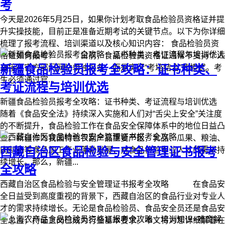
考
今天是2026年5月25日，如果你计划考取食品检验员资格证并提
升实操技能，目前正是准备近期考试的关键节点。以下为你详细
梳理了报考流程、培训渠道以及核心知识内容： 食品检验员资
格证如何报考？ 目前，食品检验员资格证通常不支持个人
新疆食品检验员报考全攻略：证书种类、
直接在官方部门网站单独报名，而是实行“考培结合”的模式。考
生必须通过官...
考证流程与培训优选
新疆食品检验员报考全攻略：证书种类、考证流程与培训优选
随着《食品安全法》持续深入实施和人们对“舌尖上安全”关注度
的不断提升，食品检验工作在食品安全保障体系中的地位日益凸
显。新疆作为我国特色农副产品重要产区，乳品、瓜果、粮油、
西藏自治区食品检验与安全管理证书报考
肉制品等食品加工产业蓬勃发展，对食品检验专业人才的需求持
续增长。那么，新疆...
全攻略
西藏自治区食品检验与安全管理证书报考全攻略 在食品安
全日益受到高度重视的背景下，西藏自治区的食品行业对专业人
才的需求持续增长。无论是食品检验员、食品安全员还是食品安
全总监，持证上岗已成为行业基本要求。本文将为您详细解答在