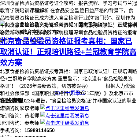
深圳食品检验员资格证考证全攻略：报名流程、学习考试与兰冠
教育学院培训课程解析 在食品安全监管日益严格的背景下，食
品检验员资格证已成为进入食品检测行业的“敲门砖”。深圳作为
中国食品产业重镇，对专业检验人才的需求持续攀升。本文将结
合最新政策与行业实践，系统梳理深圳食品检验员资格证的报考
北京食品检验员资格证报考真相：国家已
路径、学习要点及兰...
取消认证！正规培训路径+兰冠教育学院高
效方案
北京食品检验员资格证报考真相：国家已取消认证！正规培训路
径+兰冠教育学院高效方案 重要警示：北京没有“食品检验员资
格证”！（2026年最新政策，切勿被误导） 根据人力资源
1
2
3
下一页
最后
和社会保障部《国家职业资格目录（2021年版）》及北京市市
在线客服
场监管局2023年通告，“食品检验员资格证”并非国家认证的职业
资格，国家已全...
培训咨询：李老师
培训咨询：黄老师
培训咨询：秦老师
手机咨询：
15989114650