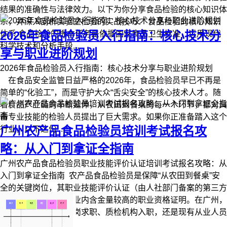
结果的准确性与法律效力。以下为你分享食品检验的核心知识体
系，并深入剖析实验室检验的实战技巧： 食品检验的核心知识
2026年食品检验员入行指南：核心技术分
体系 食品检验的根本任务是依据国家食品卫生标准，运用现代
科学技术和分析手段...
享与职业进阶规划
2026年食品检验员入行指南：核心技术分享与职业进阶规划
在食品安全监管日益严格的2026年，食品检验员早已不再是
简单的“化验工”，而是守护大众“舌尖安全”的核心技术人才。随
着食品产业链的不断延伸，从农田到餐桌的每一个环节，都对具
备专业技能的检验人员提出了巨大需求。如果你正准备踏入这个
广州农产品食品检验员培训考试报名攻
行业，以下这份...
略：从入门到拿证全指南
广州农产品食品检验员职业技能评价认证培训考试报名攻略：从
入门到拿证全指南 农产品食品检验员是保障“从农田到餐桌”安
全的关键岗位，其职业技能评价认证（由人社部门备案的第三方
评价机构组织）是行业内含金量较高的职业资格证明。在广州，
无论是食品企业质检岗求职、质检机构入职，还是现有从业人员
技能提升，考取该...