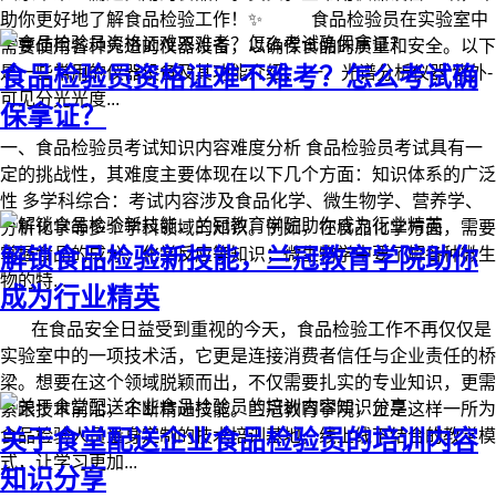
助你更好地了解食品检验工作！✨ 食品检验员在实验室中
需要使用各种先进的仪器设备，以确保食品的质量和安全。以下
食品检验员资格证难不难考？怎么考试确
是一些常用的仪器设备及其功能介绍： 一、光谱分析仪器 紫外-
可见分光光度...
保拿证？
一、食品检验员考试知识内容难度分析 食品检验员考试具有一
定的挑战性，其难度主要体现在以下几个方面： ​知识体系的广泛
性 多学科综合：考试内容涉及食品化学、微生物学、营养学、
分析化学等多个学科领域的知识。例如，在食品化学方面，需要
解锁食品检验新技能，兰冠教育学院助你
掌握食品的成分、化学反应等知识；微生物学中要了解各种微生
物的特...
成为行业精英
在食品安全日益受到重视的今天，食品检验工作不再仅仅是
实验室中的一项技术活，它更是连接消费者信任与企业责任的桥
梁。想要在这个领域脱颖而出，不仅需要扎实的专业知识，更需
紧跟技术前沿，不断精进技能。兰冠教育学院，正是这样一所为
关于食堂配送企业食品检验员的培训内容
食品检验人员量身定制的技术培训基地，线上线下结合的教学模
式，让学习更加...
知识分享