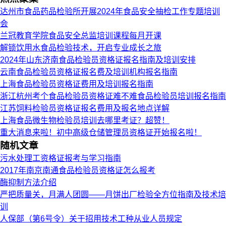
达州市食品药品检验所开展2024年食品安全抽检工作专题培训
会
兰冠教育学院食品安全总监培训课程每月开课
解锁饮用水食品检验技术，开启专业成长之旅
2024年山东济南食品检验员资格证报名指南及培训安排
云南食品检验员资格证报名费及培训机构报名指南
上海食品检验员资格证费用及培训报名指南
浙江杭州考个食品检验员资格证难不难食品检验员培训报名指南
江苏饲料检验员资格证报名费用及报名地点详解
上海食品微生物检验员培训去哪里考证？超赞！
重大消息来啦！初中高级仓储管理员资格证开始报名啦！
随机文章
污水处理工资格证报考与学习指南
2017年南京南通食品检验员资格证怎么报考
酶抑制方法介绍
严把质量关，月满人团圆——月饼出厂检验全方位指南及技术培
训
人保部（第6号令）关于招用技术工种从业人员规定