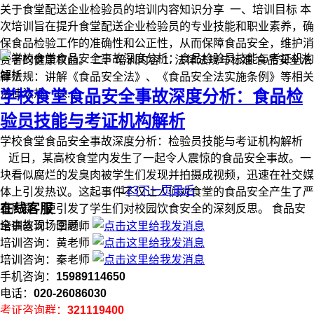
关于食堂配送企业检验员的培训内容知识分享 一、培训目标 本
次培训旨在提升食堂配送企业检验员的专业技能和职业素养，确
保食品检验工作的准确性和公正性，从而保障食品安全，维护消
费者的健康权益。 二、培训内容 1. 法律法规与标准 食品安全法
律法规：讲解《食品安全法》、《食品安全法实施条例》等相关
学校食堂食品安全事故深度分析：食品检
法律法规，以...
验员技能与考证机构解析
学校食堂食品安全事故深度分析：检验员技能与考证机构解析
近日，某高校食堂内发生了一起令人震惊的食品安全事故。一
块看似腐烂的发臭肉被学生们发现并拍摄成视频，迅速在社交媒
1
2
3
下一页
最后
体上引发热议。这起事件不仅让人们对食堂的食品安全产生了严
在线客服
重质疑，更引发了学生们对校园饮食安全的深刻反思。 食品安
全事故现场回顾...
培训咨询：李老师
培训咨询：黄老师
培训咨询：秦老师
手机咨询：
15989114650
电话：
020-26086030
考证咨询群：
321119400