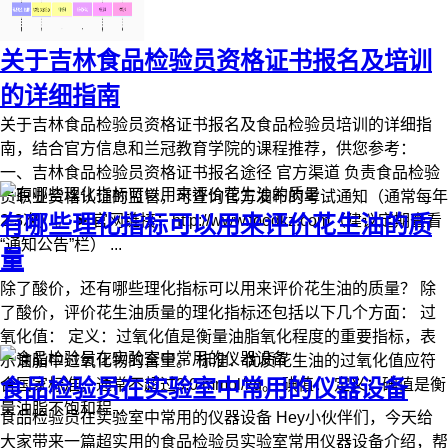
关于吉林食品检验员资格证书报名及培训
的详细指南
关于吉林食品检验员资格证书报名及食品检验员培训的详细指
南，结合官方信息和兰冠教育学院的课程推荐，供您参考：
一、吉林食品检验员资格证书报名途径 官方渠道 负责食品检验
员职业资格认证的监管，可查询官方发布的考试通知（通常每年
有哪些理化指标可以用来评价花生油的质
2-3次）。 ➤ 官网链接：http://www.foodkz.com（建议定期查看
“通知公告”栏） ...
量
除了酸价，还有哪些理化指标可以用来评价花生油的质量？ 除
了酸价，评价花生油质量的理化指标还包括以下几个方面： 过
氧化值： 定义：过氧化值是衡量油脂氧化程度的重要指标，表
示油脂中过氧化物的含量。 标准：优质花生油的过氧化值应符
食品检验员在实验室中常用的仪器设备
合国家标准，通常不超过3.0 mmol/kg。 碘值： 定义：碘值是衡
量油脂不饱和程...
食品检验员在实验室中常用的仪器设备 Hey小伙伴们，今天给
大家带来一篇超实用的食品检验员实验室常用仪器设备介绍，帮