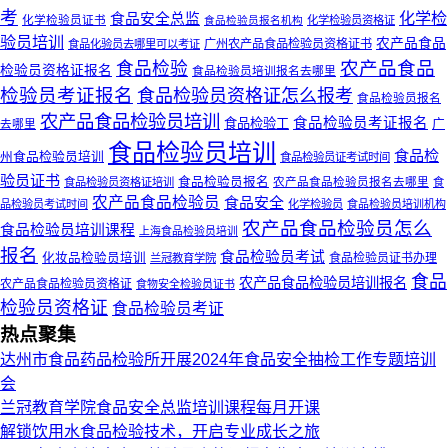
考
化学检
食品安全总监
化学检验员证书
食品检验员报名机构
化学检验员资格证
验员培训
农产品食品
广州农产品食品检验员资格证书
食品化验员去哪里可以考证
农产品食品
食品检验
检验员资格证报名
食品检验员培训报名去哪里
检验员考证报名
食品检验员资格证怎么报考
食品检验员报名
农产品食品检验员培训
食品检验员考证报名
食品检验工
广
去哪里
食品检验员培训
食品检
州食品检验员培训
食品检验员证考试时间
验员证书
食品检验员报名
食品检验员资格证培训
农产品食品检验员报名去哪里
食
农产品食品检验员
食品安全
品检验员考试时间
化学检验员
食品检验员培训机构
农产品食品检验员怎么
食品检验员培训课程
上海食品检验员培训
报名
食品检验员考试
化妆品检验员培训
食品检验员证书办理
兰冠教育学院
食品
农产品食品检验员培训报名
农产品食品检验员资格证
食物安全检验员证书
检验员资格证
食品检验员考证
热点聚集
达州市食品药品检验所开展2024年食品安全抽检工作专题培训
会
兰冠教育学院食品安全总监培训课程每月开课
解锁饮用水食品检验技术，开启专业成长之旅