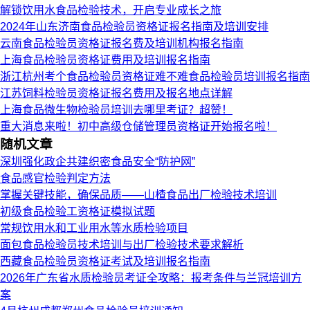
解锁饮用水食品检验技术，开启专业成长之旅
2024年山东济南食品检验员资格证报名指南及培训安排
云南食品检验员资格证报名费及培训机构报名指南
上海食品检验员资格证费用及培训报名指南
浙江杭州考个食品检验员资格证难不难食品检验员培训报名指南
江苏饲料检验员资格证报名费用及报名地点详解
上海食品微生物检验员培训去哪里考证？超赞！
重大消息来啦！初中高级仓储管理员资格证开始报名啦！
随机文章
深圳强化政企共建织密食品安全“防护网”
食品感官检验判定方法
掌握关键技能，确保品质——山楂食品出厂检验技术培训
初级食品检验工资格证模拟试题
常规饮用水和工业用水等水质检验项目
面包食品检验员技术培训与出厂检验技术要求解析
西藏食品检验员资格证考试及培训报名指南
2026年广东省水质检验员考证全攻略：报考条件与兰冠培训方
案