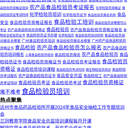
化妆品检验员培训
食品微生物检验员培训
食
农产品食品检验员考证报名
品检验员资格证培训
化学检验员资格证
食
化学检验员培训
食品
化学检验员证书
品检验员证考试时间
食品检验员报名机构
食品检验工培训
安全
食品检验员资格证报名
食品化验员去哪里可以
食品检验员
农产品食品检验员资格证报名
农产品食品检验员资格证
考证
食
食品检验员证书办理
食品检验员培
物安全检验员证书
化学检验员
食品检验员培训机构
广州食品检验员培训
训报名去哪里
食品检验员报名去哪里
广州农产品食品检验员
农产品食品检验员怎么报名
食品检验
农产品食品检
资格证书
农产品食品检验员
食品
验员培训报名
食品检验员报名
上海食品检验员培训
食品检验员
检验员证书
食品检验员资格证书
食品检验员考证报名
资格证
食品检验员培训课程
食品检验
食品检验员考试时间
微生物检验员培训
食品安全总监
农产品食品检验员证书
食品检验工
员考试报名
农产品食品检验
食品检验员资格证
食品检验员考证
食品检验员考试
员考证培训
食品检验员培训
难不难考
热点聚集
达州市食品药品检验所开展2024年食品安全抽检工作专题培训
会
兰冠教育学院食品安全总监培训课程每月开课
解锁饮用水食品检验技术，开启专业成长之旅