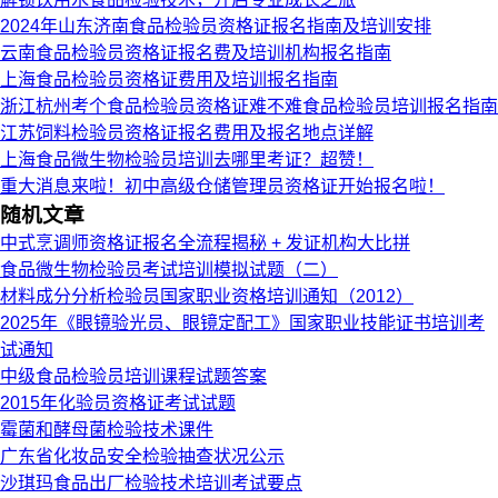
2024年山东济南食品检验员资格证报名指南及培训安排
云南食品检验员资格证报名费及培训机构报名指南
上海食品检验员资格证费用及培训报名指南
浙江杭州考个食品检验员资格证难不难食品检验员培训报名指南
江苏饲料检验员资格证报名费用及报名地点详解
上海食品微生物检验员培训去哪里考证？超赞！
重大消息来啦！初中高级仓储管理员资格证开始报名啦！
随机文章
中式烹调师资格证报名全流程揭秘 + 发证机构大比拼
食品微生物检验员考试培训模拟试题（二）
材料成分分析检验员国家职业资格培训通知（2012）
2025年《眼镜验光员、眼镜定配工》国家职业技能证书培训考
试通知
中级食品检验员培训课程试题答案
2015年化验员资格证考试试题
霉菌和酵母菌检验技术课件
广东省化妆品安全检验抽查状况公示
沙琪玛食品出厂检验技术培训考试要点