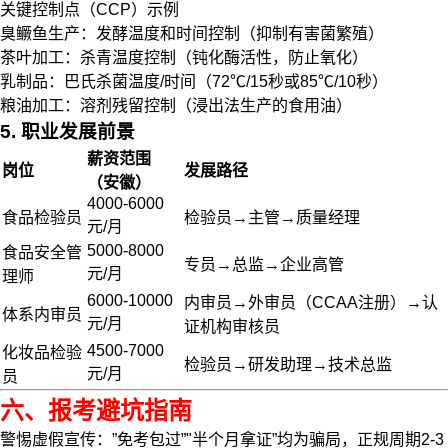
关键控制点（CCP）示例
臭鳜鱼生产：发酵温度和时间控制（抑制有害菌繁殖）
茶叶加工：杀青温度控制（钝化酶活性，防止氧化）
乳制品：巴氏杀菌温度/时间（72℃/15秒或85℃/10秒）
粮油加工：溶剂残留控制（浸出法生产的食用油）
5. 职业发展前景
薪资范围
岗位
发展路径
（安徽）
4000-6000
食品检验员
检验员→主管→质量经理
元/月
5000-8000
食品安全管
专员→总监→企业高管
元/月
理师
6000-10000
内审员→外审员（CCAA注册）→认
体系内审员
元/月
证机构审核员
4500-7000
化妆品检验
检验员→研发助理→技术总监
元/月
员
六、报考避坑指南
警惕虚假宣传：”免考包过”"半个月拿证”均为骗局，正规周期2-3