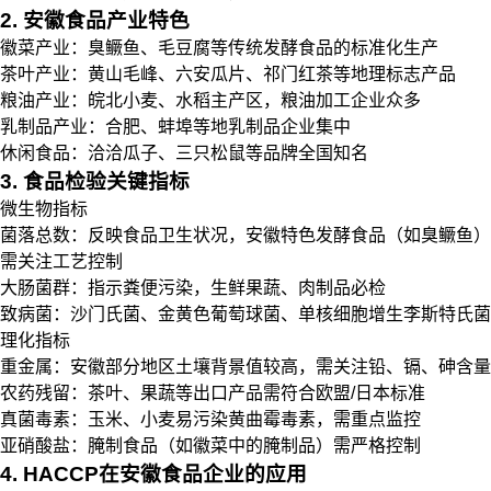
2. 安徽食品产业特色
徽菜产业：臭鳜鱼、毛豆腐等传统发酵食品的标准化生产
茶叶产业：黄山毛峰、六安瓜片、祁门红茶等地理标志产品
粮油产业：皖北小麦、水稻主产区，粮油加工企业众多
乳制品产业：合肥、蚌埠等地乳制品企业集中
休闲食品：洽洽瓜子、三只松鼠等品牌全国知名
3. 食品检验关键指标
微生物指标
菌落总数：反映食品卫生状况，安徽特色发酵食品（如臭鳜鱼）
需关注工艺控制
大肠菌群：指示粪便污染，生鲜果蔬、肉制品必检
致病菌：沙门氏菌、金黄色葡萄球菌、单核细胞增生李斯特氏菌
理化指标
重金属：安徽部分地区土壤背景值较高，需关注铅、镉、砷含量
农药残留：茶叶、果蔬等出口产品需符合欧盟/日本标准
真菌毒素：玉米、小麦易污染黄曲霉毒素，需重点监控
亚硝酸盐：腌制食品（如徽菜中的腌制品）需严格控制
4. HACCP在安徽食品企业的应用