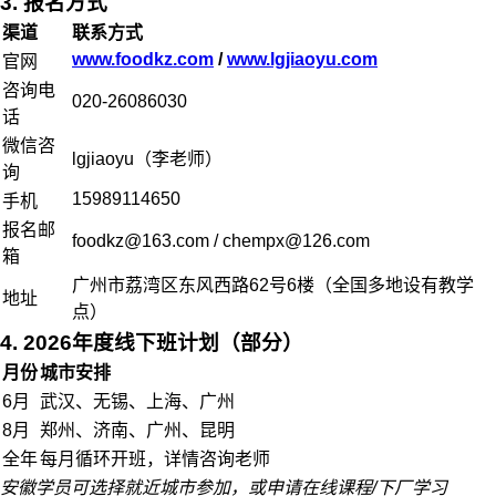
3. 报名方式
渠道
联系方式
www.foodkz.com
/
www.lgjiaoyu.com
官网
咨询电
020-26086030
话
微信咨
lgjiaoyu（李老师）
询
15989114650
手机
报名邮
foodkz@163.com / chempx@126.com
箱
广州市荔湾区东风西路62号6楼（全国多地设有教学
地址
点）
4. 2026年度线下班计划（部分）
月份
城市安排
6月
武汉、无锡、上海、广州
8月
郑州、济南、广州、昆明
全年
每月循环开班，详情咨询老师
安徽学员可选择就近城市参加，或申请在线课程/下厂学习