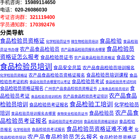
手机咨询：
15989114650
电话：
020-26086030
考证咨询群：
321119400
学员通知群：
170392476
分类导航
食品检验员资格证
食品检验
食品检验
化学检验员证书
微生物检验员培训
食品检验员
农产品食品检验员
员证书办理
农产品食品检验员报名去哪里
资格证怎么报考
食品检验员证书
食品安全
农产品食品检验员资格证
食品检验员培训
食品安全总监
农产品食品检验员培训报名
食品检验员培训课程
农产品食品检验员资格证报名
食品
化学检验员资格证
食品检验员考试
检验员考证机构
食品化验员去哪里可以考证
食品检验员考试时间
食
食品检验员资格证报名
广州农产品食品检验员资格证书
上海食品检验员培训
农产品食品
品检验员考证
农产品食品检验员考证培训
食品检验员培训机构
食品检验工培训
检验员培训
化学检验员
食品检验员考证报名
农产品食
培训
食品检验员
食品检验员培训报名去哪里
食物安全检验员证书
品检验员考证报名
食品检验
食品检验员证考试时间
食品检验员资格证培训
食品检验员资格证难不难考
员报名
食品检验员考试报名
化
化学检验员
农产品食品检验员怎么报名
食品检验员资格证
妆品检验员培训