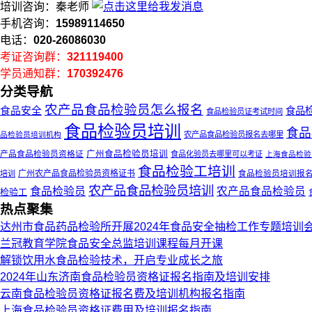
培训咨询：秦老师
手机咨询：
15989114650
电话：
020-26086030
考证咨询群：
321119400
学员通知群：
170392476
分类导航
农产品食品检验员怎么报名
食品安全
食品
食品检验员证考试时间
食品检验员培训
食品
品检验员培训机构
农产品食品检验员报名去哪里
产品食品检验员资格证
广州食品检验员培训
食品化验员去哪里可以考证
上海食品检验
食品检验工培训
广州农产品食品检验员资格证书
培训
食品检验员培训报
农产品食品检验员培训
食品检验员
农产品食品检验员
检验工
热点聚集
达州市食品药品检验所开展2024年食品安全抽检工作专题培训
兰冠教育学院食品安全总监培训课程每月开课
解锁饮用水食品检验技术，开启专业成长之旅
2024年山东济南食品检验员资格证报名指南及培训安排
云南食品检验员资格证报名费及培训机构报名指南
上海食品检验员资格证费用及培训报名指南