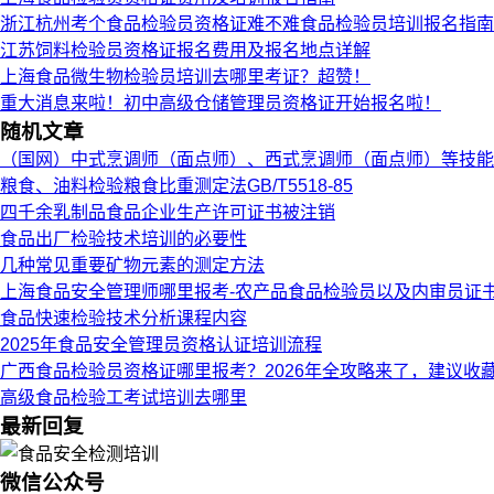
浙江杭州考个食品检验员资格证难不难食品检验员培训报名指南
江苏饲料检验员资格证报名费用及报名地点详解
上海食品微生物检验员培训去哪里考证？超赞！
重大消息来啦！初中高级仓储管理员资格证开始报名啦！
随机文章
（国网）中式烹调师（面点师）、西式烹调师（面点师）等技能
粮食、油料检验粮食比重测定法GB/T5518-85
四千余乳制品食品企业生产许可证书被注销
食品出厂检验技术培训的必要性
几种常见重要矿物元素的测定方法
上海食品安全管理师哪里报考-农产品食品检验员以及内审员证
食品快速检验技术分析课程内容
2025年食品安全管理员资格认证培训流程
广西食品检验员资格证哪里报考？2026年全攻略来了，建议收
高级食品检验工考试培训去哪里
最新回复
微信公众号