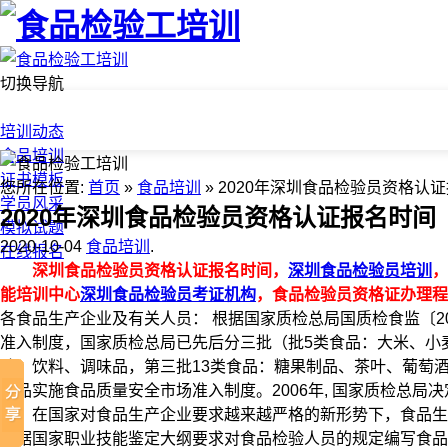
切换导航
首页
培训动态
食品培训
证书模板
您所在位置:
首页
»
食品培训
» 2020年深圳食品检验员资格认
学员风采
2020年深圳食品检验员资格认证报名时间
模拟试题
2020-10-04
食品培训
.
在线报名
深圳食品检验员资格认证报名时间，
深圳食品检验员培训
，
能培训中心
深圳食品检验员考证机构
，食品检验员资格证办理程
各食品生产企业及有关人员： 根据国家质检总局国质检食监〔2
准入制度，国家质检总局已先后分三批（批5类食品：大米、小
叶、饮料、调味品，第三批13类食品：糖果制品、茶叶、葡萄
食品实施食品质量安全市场准入制度。2006年, 国家质检总
度。在国家对食品生产企业要求越来越严格的新形势下，食品生
根据国家职业技能鉴定大纲要求对食品检验人员的规定编写食品