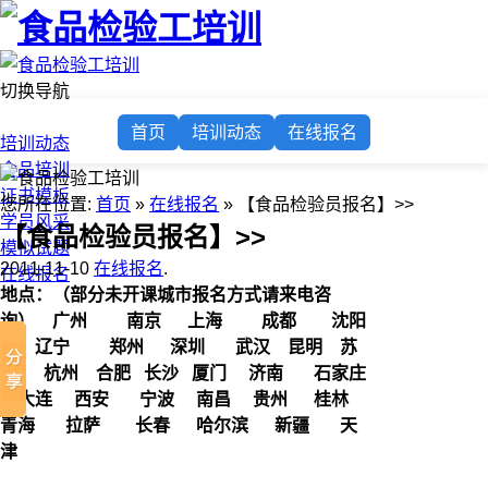
切换导航
首页
首页
培训动态
在线报名
培训动态
食品培训
证书模板
您所在位置:
首页
»
在线报名
» 【食品检验员报名】>>
学员风采
【食品检验员报名】>>
模拟试题
2011-11-10
在线报名
.
在线报名
地点：（部分未开课城市报名方式请来电咨
询）
广州 南京 上海 成都 沈阳
辽宁 郑州 深圳 武汉 昆明 苏
州 杭州 合肥 长沙 厦门 济南 石家庄
大连 西安 宁波 南昌 贵州 桂林
青海 拉萨 长春 哈尔滨 新疆 天
津