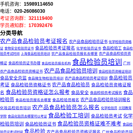
手机咨询：
15989114650
电话：
020-26086030
考证咨询群：
321119400
学员通知群：
170392476
分类导航
农产品食品检验员考证报名
农产品食品检验员证书
化学检验员资格
食品检验员考证报名
食品检验工
化学检验员证书
证
食物安全检验员证书
食品检
农产品食品检验员资
验员考试时间
上海食品检验员培训
农产品食品检验员报名去哪里
食品检验员培训
格证
食品检验员证书办理
广州
食品检验员报名机构
农产品食品检验员培训
农产品食品检验员资格证书
食品检验员资格证培训
食品检验员
食品安全总监
食品微生物检验员培训
农产品食品检验员考证培训
考证
食品检验员资格证书
农产品食品检验员
食品检验员资格证报
食品检验员资格证怎么报考
食品
食品安全
名
食品检验员考试报名
检验员
农产品食品检验员培训报名
食品检验员报名去哪里
食品检验员报名
农产品食品检验员怎么报名
化妆品检验员培训
化学检验员
兰冠教育
食品检验工培训
化学
食品检验员考试
学院
食品化验员去哪里可以考证
食品检验员资格证难不难考
检验员培训
食品检验员证书
食品检
食品检验
农产品食品检验员资格证报名
广州食品检验员培
验员证考试时间