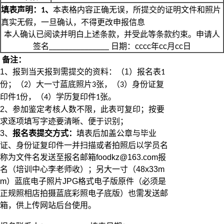
填表声明：
、
本表格内容正确无误，所提交的证明文件和照片
1
真实无假，一旦确认，不得更改申报信息
本人确认已阅读并明白上述条款，并受此等条款约束。申请人
签名
日期：
cccc年cc月cc日
_______________
备注：
1、
报到当天报到需提交的资料：（
1
）报名表
1
份；（
）大一寸蓝底照片
张，（
）身份证复
2
3
3
印件
份，（
）学历复印件
张。
1
4
1
2、参加鉴定考核人数不限，此表可复印；按要
求逐项填写字迹要清晰、便于识别；
3、
报名表提交方式：
填表后加盖公章与毕业
证、身份证复印件一并扫描或者拍照后以学员名
称为文件名发送至报名邮箱
foodkz@163.com报
名（培训中心李老师收）；另大一寸（48x33m
m）
蓝底电子照片
JPG格式电子版原件（必须是
正规照相店拍摄蓝底彩照电子底版）也需发送邮
箱，供上传网站后台使用。