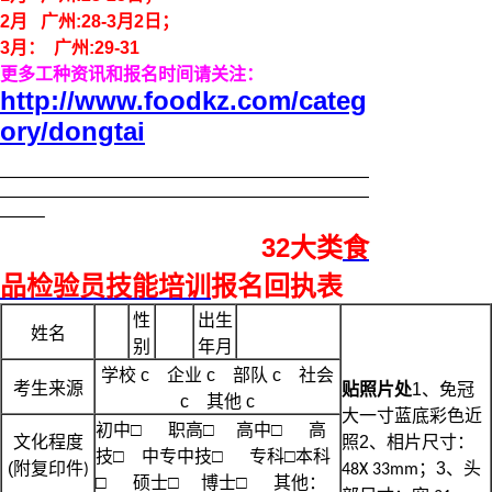
2
月
广州:
28
-
3月2
日；
3
月：
广州:2
9
-3
1
更多工种资讯和报名时间请关注：
http://www.foodkz.com/categ
ory/dongtai
—————————————————————
—————————————————————
——–
32大类
食
品检验员
技能培训
报名回执表
性
出生
姓名
别
年月
学校 c 企业 c 部队 c 社会
考生来源
贴照片处
1
、免冠
c 其他 c
大一寸蓝底彩色近
初中□ 职高□ 高中□ 高
文化程度
照
2
、相片尺寸：
技□ 中专中技□ 专科□本科
(
附复印件
；
3
、头
)
48X 33mm
□ 硕士□ 博士□ 其他：