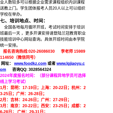
业人数较多可以根据企业需求课程组织内训课程
送教上门。学生团体报考人员20人以上可以组织
学校在举办。
七、培训地点、时间：
全国各地每月循环开班，考试时间安排于培训
班最后一天 ，更多开课安排请登陆兰冠教育职业
技能培训中心网站查询。具体开班时间由本学院
统一安排。
报名咨询热线:020-26086030 李老师 15989
114650（微信同号）
网址：
www.foodkz.com
或者
www.lgjiaoyu.c
om
咨询QQ: 3028564324
2024年度报名时间：（部分课程异地学员可选择
线上学习考试）
1
月
：
昆明
：
17
-
19
日；
上海
：
20
-
22
日；
杭州
：
2
3
-
25
日；
广州
：
26
-
28
日；
2
月：
吉林
：
24-26日；
广州
：
27-29日；
3
月
：
南京
：
20
-
22
日；
西安
：
23
-2
5
日；
成都
：
2
6
-2
8
日；
广州
：
29-31日；