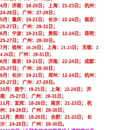
4月：济南：18-20日； 上海：21-23日； 杭州：
24-26日； 广州：27-29日；
5月：重庆：19-21日； 长沙：22-24日； 南京：
25-27日； 广州：29-31日；
6月：宁波：19-21日； 贵阳：12-24日； 昆明：
25-27日； 广州：28-30日
。
7
月：
桂林
：
18-20日； 上海：21-23日；
无锡
：
2
4-26日； 广州：2
9
-
31
日；
8
月：
南京
：
19-21日；
济南
：
22-24日；
成都
：
25-27日； 广州：2
8
-3
0
日；
9
月：
长沙
：
19-21日；
郑州
：
12-24日；
杭州
：
25-27日； 广州：2
7
-
29
日
。
10
月：
南宁
：
1
9
-2
1
日；
上海：
2
2
-2
4
日；
济
南
：
2
5
-2
7
日；
广州：
2
9
-
31
日；
11
月：
宜宾
：
1
8
-2
0
日；
南京
：
2
1
-2
3
日；
杭
州
：
2
4
-2
6
日；
广州：
2
8
-3
0
日；
12
月：
贵阳
：
1
8
-2
0
日；
合肥
：
21
-2
3
日；
长
沙
：
2
4
-2
6
日；
广州：
2
8
-
30
日
。