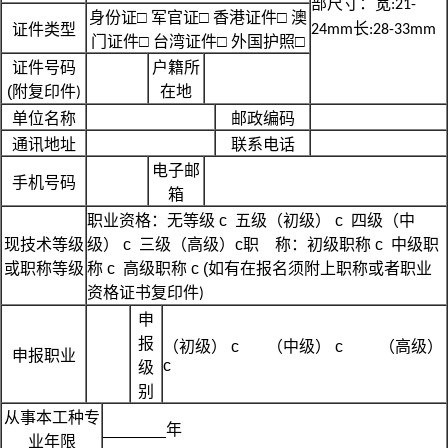
部尺寸：
宽
:21-
身份证□ 军官证□ 香港证件□ 澳
长
证件类型
24mm
:28-33mm
门证件□ 台湾证件□ 外国护照□
证件号码
户籍所
(
附复印件
在地
)
单位名称
邮政编码
通讯地址
联系电话
电子邮
手机号码
箱
职业资格：无等级 c 五级（初级） c 四级（中
现技术等级
级） c 三级（高级）c职 称：初级职称 c 中级职
或职称等级
称 c 高级职称 c (如有在报名须附上职称或者职业
资格证书复印件
)
申
报
（初级） c （中级） c （高级）
申报职业
c
级
别
从事本工种专
_______
年
业年限