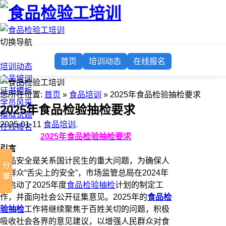
切换导航
首页
首页
培训动态
在线报名
培训动态
食品培训
证书模板
您所在位置:
首页
»
食品培训
» 2025年食品检验抽检要求
学员风采
2025年食品检验抽检要求
模拟试题
2025-01-11
食品培训
.
在线报名
2025年食品检验抽检要求
引言
食品安全是关系国计民生的重大问题，为确保人
民群众“舌尖上的安全”，市场监管总局在2024年
底启动了2025年度
食品检验抽检
计划的制定工
作，并面向社会公开征集意见。2025年的
食品检
验抽检
工作将继续聚焦于百姓关切的问题，积极
吸收社会各界的意见建议，以增强人民群众对食