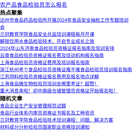
农产品食品检验员怎么报名
热点聚集
达州市食品药品检验所开展2024年食品安全抽检工作专题培训
会
兰冠教育学院食品安全总监培训课程每月开课
解锁饮用水食品检验技术，开启专业成长之旅
2024年山东济南食品检验员资格证报名指南及培训安排
云南食品检验员资格证报名费及培训机构报名指南
上海食品检验员资格证费用及培训报名指南
浙江杭州考个食品检验员资格证难不难食品检验员培训报名指南
江苏饲料检验员资格证报名费用及报名地点详解
上海食品微生物检验员培训去哪里考证？超赞！
重大消息来啦！初中高级仓储管理员资格证开始报名啦！
随机文章
食品企业生产安全管理规范试题
食品行业体系内审员资格证书报名及工种资讯
兰冠教育学院食品检验技术培训课程：问题、解决方案
材料成分分析检验员国家职业资格培训通知