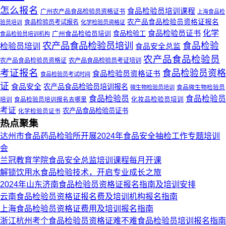
怎么报名
食品检验员培训课程
广州农产品食品检验员资格证书
上海食品检
农产品食品检验员资格证报名
食品检验员考试报名
验员培训
化学检验员资格证
化学
食品检验员证书
广州食品检验员培训
食品检验工
食品检验员培训机构
农产品食品检验员培训
食品检验
检验员培训
食品安全总监
农产品食品检验员
农产品食品检验员资格证
农产品食品检验员考证培训
考证报名
食品检验员资格
食品检验员资格证书
食品检验员考试时间
证
食品安全
农产品食品检验员培训报名
食品微生物检验员
微生物检验员培训
食品检验员
食品检验员
培训
食品检验员培训报名去哪里
化妆品检验员培训
考证
农产品食品检验员证书
化学检验员证书
热点聚集
达州市食品药品检验所开展2024年食品安全抽检工作专题培训
会
兰冠教育学院食品安全总监培训课程每月开课
解锁饮用水食品检验技术，开启专业成长之旅
2024年山东济南食品检验员资格证报名指南及培训安排
云南食品检验员资格证报名费及培训机构报名指南
上海食品检验员资格证费用及培训报名指南
浙江杭州考个食品检验员资格证难不难食品检验员培训报名指南