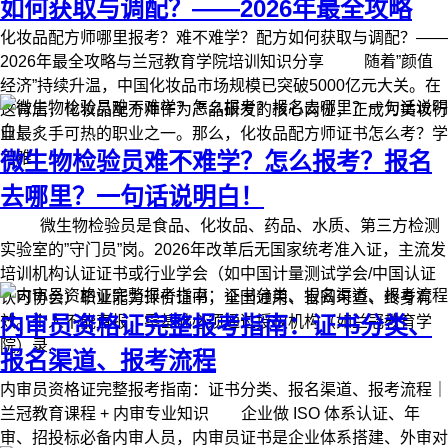
如何获取与调配？——2026年最全攻略
化妆品配方师哪里报考？难不难学？配方如何获取与调配？——
2026年最全攻略与兰冠教育学院培训知识分享 随着”颜值
经济”持续升温，中国化妆品市场规模已突破5000亿元大关。在
这背后，化妆品配方师作为产品研发的核心岗位，正成为美妆行
业最炙手可热的职业之一。那么，化妆品配方师证书怎么考？学
微生物检验员难不难学？怎么报考？报名
习难...
去哪里？一句话说明白！
微生物检验员是食品、化妆品、药品、水质、第三方检测
实验室的”守门员”岗。2026年改革后无国家统考准入证，主流发
培训机构认证证书或行业学会（如中国计量测试学会/中国认证
认可协会）职业能力评价证书，全国通用、官网可查、终身有
内审员资格证完整报考指南：证书分类、
效。个人不能直报，零基础必须通过授权机构（如兰冠教育学
院）录...
报名渠道、报考流程
内审员资格证完整报考指南：证书分类、报名渠道、报考流程｜
兰冠教育课程 + 内审专业知识 企业做 ISO 体系认证、年
审、招投标必备内审人员，内审员证书是企业体系搭建、外审对