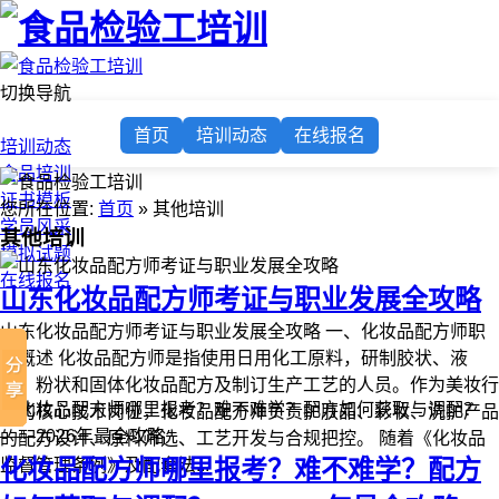
切换导航
首页
首页
培训动态
在线报名
培训动态
食品培训
证书模板
您所在位置:
首页
» 其他培训
学员风采
其他培训
模拟试题
在线报名
山东化妆品配方师考证与职业发展全攻略
山东化妆品配方师考证与职业发展全攻略 一、化妆品配方师职
业概述 化妆品配方师是指使用日用化工原料，研制胶状、液
状、粉状和固体化妆品配方及制订生产工艺的人员。作为美妆行
业的核心技术岗位，化妆品配方师负责护肤品、彩妆、洗护产品
的配方设计、原料筛选、工艺开发与合规把控。 随着《化妆品
化妆品配方师哪里报考？难不难学？配方
监督管理条例》及配套法...