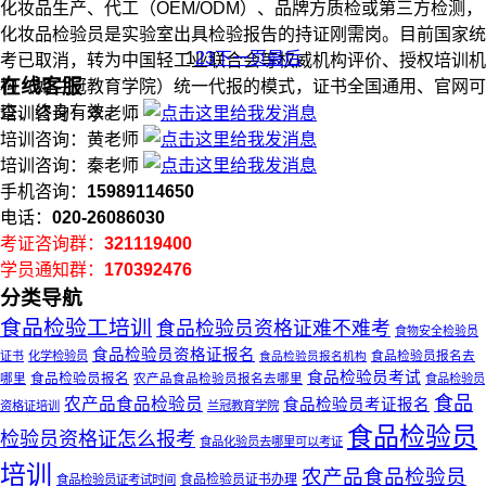
化妆品生产、代工（OEM/ODM）、品牌方质检或第三方检测，
化妆品检验员是实验室出具检验报告的持证刚需岗。目前国家统
1
2
3
下一页
最后
考已取消，转为中国轻工业联合会等权威机构评价、授权培训机
在线客服
构（如兰冠教育学院）统一代报的模式，证书全国通用、官网可
查、终身有效。 ...
培训咨询：李老师
培训咨询：黄老师
培训咨询：秦老师
手机咨询：
15989114650
电话：
020-26086030
考证咨询群：
321119400
学员通知群：
170392476
分类导航
食品检验工培训
食品检验员资格证难不难考
食物安全检验员
食品检验员资格证报名
食品检验员报名去
证书
化学检验员
食品检验员报名机构
食品检验员考试
哪里
食品检验员报名
农产品食品检验员报名去哪里
食品检验员
食品
农产品食品检验员
食品检验员考证报名
资格证培训
兰冠教育学院
食品检验员
检验员资格证怎么报考
食品化验员去哪里可以考证
培训
农产品食品检验员
食品检验员证书办理
食品检验员证考试时间