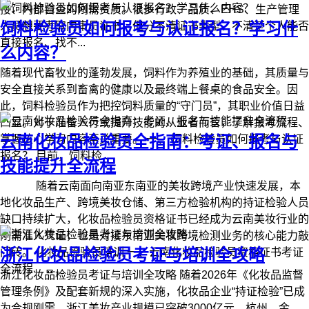
接、内部自查的刚需资质。很多行政、品质、EHS、生产管理
饲料检验员如何报考与认证报名？学习什
人员想要考取内审员证书，但分不清证书类型、不清楚个人能否
直接报名、找不...
么内容？
随着现代畜牧业的蓬勃发展，饲料作为养殖业的基础，其质量与
安全直接关系到畜禽的健康以及最终端上餐桌的食品安全。因
此，饲料检验员作为把控饲料质量的“守门员”，其职业价值日益
凸显。对于准备入行或提升技能的从业者而言，了解报考流程、
云南化妆品检验员全指南：考证、报名与
掌握核心学习内容至关重要。 一、 饲料检验员如何报考与认证
报名？ 目前，饲料检...
技能提升全流程
随着云南面向南亚东南亚的美妆跨境产业快速发展，本
地化妆品生产、跨境美妆仓储、第三方检验机构的持证检验人员
缺口持续扩大，化妆品检验员资格证书已经成为云南美妆行业的
刚需准入凭证，也是对接东南亚美妆跨境检测业务的核心能力敲
浙江化妆品检验员考证与培训全攻略
门砖。 化妆品检验员培训 一、云南化妆品检验员资格证书考证
全流程 ...
浙江化妆品检验员考证与培训全攻略 随着2026年《化妆品监督
管理条例》及配套新规的深入实施，化妆品企业“持证检验”已成
为合规刚需。浙江美妆产业规模已突破3000亿元，杭州、金