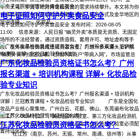
华、义乌、宁波等地对持证检验员的需求持续攀升。本文将为你
电子证照如何守护外卖食品安全
详细梳理浙江化妆品检验员的考证流程、报名方式及金华地区的
培训选择。 一、化妆品...
电子证照如何守护外卖食品安全 发布时间：2026-08-05
11:00 信息来源：人民日报 “幽灵外卖”本质是无资质、无固定
场所的不法经营者，通过资质造假、套用许可、地址虚构等手
段，在外卖平台伪装成正规商家营业。为进一步从源头上铲除
“幽灵外卖”的滋生土壤，杜绝外卖商户“带病入网”，市场监管总
广东化妆品检验员资格证书怎么考？广州
局积极推动电子证照在...
报名渠道 + 培训机构课程 详解+ 化妆品检
验专业知识
广东化妆品检验员资格证书怎么考？广州报名渠道 + 培训机构
详解｜兰冠教育课程 + 化妆品检验专业知识 广东是全国化
妆品产业核心聚集地，广州白云、花都、佛山、东莞遍布化妆品
加工厂、OEM 代工厂、美妆品牌实验室、第三方化妆品检测机
江苏化妆品检验员资格证书怎么考？
构。按照广东省药监局新规，化妆品生产企业质检化验室必须配
置持证化妆...
在江苏（南京、苏州、无锡、常州、南通、徐州等）从事