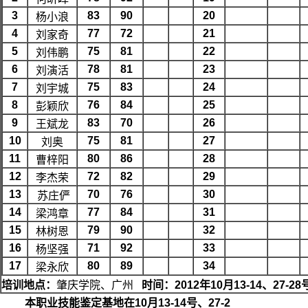
3
83
90
20
杨小浪
4
77
72
21
刘家奇
5
75
81
22
刘伟鹏
6
78
81
23
刘演活
7
75
83
24
刘宇城
8
76
84
25
彭颖欣
9
83
70
26
王斌龙
10
75
81
27
刘奥
11
80
86
28
曹梓阳
12
72
82
29
李杰荣
13
70
76
30
苏庄俨
14
77
84
31
梁鸿章
15
79
90
32
林树恩
16
71
92
33
杨坚强
17
80
89
34
梁永欣
培训地点：
肇庆学院、广州
时间：
2012
年
10
月
13-14
、
27-28
本职业技能鉴定基地在10月13-14号、27-2