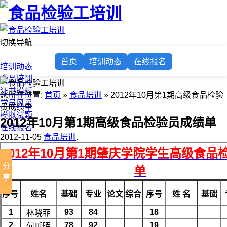
切换导航
首页
首页
培训动态
在线报名
培训动态
食品培训
证书模板
您所在位置:
首页
»
食品培训
» 2012年10月第1期高级食品检验
学员风采
员成绩单
模拟试题
2012年10月第1期高级食品检验员成绩单
在线报名
2012-11-05
食品培训
.
2012
年
10
月第
1
期肇庆学院学生高级食品
单
序号
姓名
基础
专业
论文
综合
序号
姓 名
基础
1
93
84
18
林晓菲
2
78
92
19
何昕晖