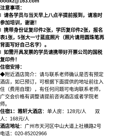
oodkz@163.com
注意事项：
l
请各学员与当天早上八点半提前报到，请
准时
参加培训，谢谢！
l
携带身份证复印件2张，学历复印件2张，报名
表1张，5张大一寸蓝底照片（照片请用圆珠笔再
背面写好自己名字）。
l
如需开具发票的学员请携带好开票公司的国税
复印件！
住宿安排：
◆附近酒店简介：请与联系老师确认是否有预定
酒店，如已预订，可根据下面提供的地址前往入
住（费用自理），有任何问题可电询联系老师，
广交会价格有调整请提前咨询酒店或者学院老
师。
住宿1：
雅轩大酒店
：单人房：128元/人 双
人：168元/人
酒店地址
：广州市天河区中山大道上社横路2号
电话：020-85202966