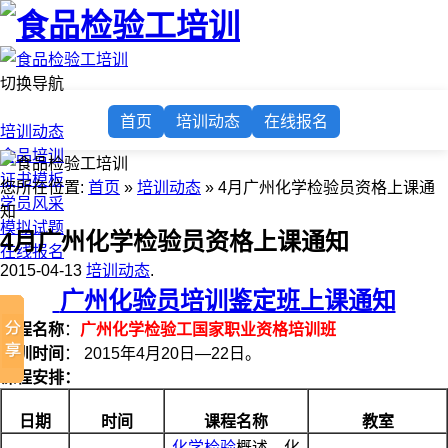
切换导航
首页
首页
培训动态
在线报名
培训动态
食品培训
证书模板
您所在位置:
首页
»
培训动态
» 4月广州化学检验员资格上课通
学员风采
知
模拟试题
4月广州化学检验员资格上课通知
在线报名
2015-04-13
培训动态
.
广州化验员培训鉴定班上课通知
课程名称
：
广州化学
检验工国家职业资格培训班
培训时间
： 2015年4月20日—22日。
课程安排：
日期
时间
课程名称
教室
化学检验
概述、化