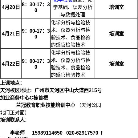
8
：
30-17
：
3
4
月
20
日
学基础、误差分析
培训室
0
与数据处理
化学分析与检验技
术、仪器分析与检
9
：
00-17
：
3
4
月
21
日
培训室
0
验技术、食品检验
的感官检验技术
化学分析与检验技
术、仪器分析与检
9
：
00-17
：
3
4
月
22
日
培训室
0
验技术、食品检验
的感官检验技术
上课地点：
天河校区地址：广州市天河区中山大道西215号
加业商务中心C栋首楼
兰冠教育职业技能培训中心
（天河公园
北门正对面）
培训联系人
：
李老师
15989114650 020-62917570 f