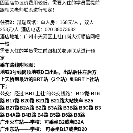
因酒店协议价费用较低，需要入住的学员需提前
跟相关老师联系进行预定！
住宿2：
凯瑞宾馆：单人房：168元/人 ，双人：
258元/人 酒店电话：020-38073682
酒店地址：广州市天河区上社口岗大街顺信网吧
一楼
需要入住的学员需提前跟相关老师联系进行预
定！
乘车路线附地图：
地铁3号线岗顶地铁D
口出站，出站后往左后方
上天桥到最近的BRT站（3个站）到BRT上社站
下；
公交：
经过“
BRT
上社
”的公交线路：
B12路 B16
路 B17路 B20路 B21路 B21路大站快车 B25
路 B27路B2A路 B2路 B3A路 B3B路 B3C路 B3
路 B4A路 B4B路 B4路 B5路 B6路 B8路
广州火车站
—-
学校：可乘坐
B2
或者
B2A
广州东站
——-
学校：
可乘坐
B17
或者
B20