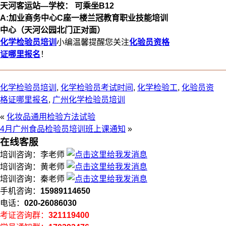
天河客运站
—
学校：
可乘坐
B12
A:
加业商务中心C座一楼兰冠教育职业技能培训
中心（天河公园北门正对面）
化学检验员培训
小编温馨提醒您关注
化验员资格
证哪里报名
！
化学检验员培训
,
化学检验员考试时间
,
化学检验工
,
化验员资
格证哪里报名
,
广州化学检验员培训
«
化妆品通用检验方法试验
4月广州食品检验员培训班上课通知
»
在线客服
培训咨询：李老师
培训咨询：黄老师
培训咨询：秦老师
手机咨询：
15989114650
电话：
020-26086030
考证咨询群：
321119400