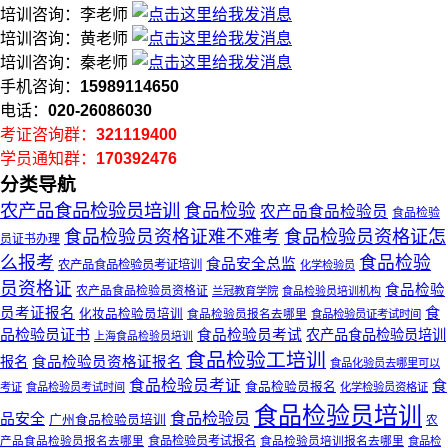
培训咨询：李老师
培训咨询：黄老师
培训咨询：秦老师
手机咨询：
15989114650
电话：
020-26086030
考证咨询群：
321119400
学员通知群：
170392476
分类导航
农产品食品检验员培训
食品检验
农产品食品检验员
食品检验
食品检验员资格证难不难考
食品检验员资格证怎
员证书办理
么报考
食品检验
食品安全总监
农产品食品检验员考证培训
化学检验员
员资格证
食品检验
农产品食品检验员资格证
兰冠教育学院
食品检验员培训机构
食
员考证报名
化妆品检验员培训
食品检验员报名去哪里
食品检验员证考试时间
品检验员证书
食品检验员考试
农产品食品检验员培训
上海食品检验员培训
食品检验工培训
报名
食品检验员资格证报名
食品化验员去哪里可以
食品检验员考证
食
食品检验员报名
考证
食品检验员考试时间
化学检验员资格证
食品检验员培训
食品检验员
品安全
广州食品检验员培训
农
食品检验员考试报名
食品检验员培训报名去哪里
产品食品检验员报名去哪里
食品检