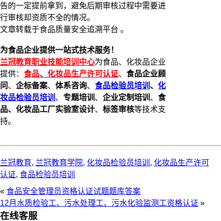
告的一定提前拿到，避免后期审核过程中需要进
行审核却资质不全的情况。
文章转载于食品质量安全追溯平台 。
为食品企业提供一站式技术服务！
兰冠教育职业技能培训中心
为食品、化妆品企业
提供：
食品、化妆品生产许可认证
、
食品企业顾
问
、
企标备案
、
体系咨询
、
食品检验员培训
、
化
妆品检验员培训
、
专题培训
、
企业定制培训
、
食
品、化妆品工厂实验室设计
、
标签审核
等技术支
持。
兰冠教育
,
兰冠教育学院
,
化妆品检验员培训
,
化妆品生产许可
认证
,
食品检验员培训
«
食品安全管理员资格认证试题题库答案
12月水质检验工、污水处理工、污水化验监测工资格认证
»
在线客服