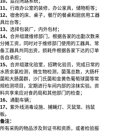
10、
监控闭路系统；
11、
行政办公室的装修，办公家具，储物柜等；
12、
宿舍的床、桌子，餐厅的餐桌和厨房用工器
具灶台等；
13、
选择包装厂，内外包材；
14、
合并组建维修部门，根据各家的出勤次数来
分摊工资，同时对于维修部门使用的工器具、常
备工器具共同出资，损耗件根据各家下达的订单
各自承担；
15、
合并组建化验室，招聘化验员，完成日常的
水质余氯检测，微生物检测，菌落总数，大肠杆
菌和大肠菌群，沙门氏菌和金黄色葡萄球菌等常
规检测项目，定期进行车间内部的涂抹实验。资
料共享来应对食药局和其他部门的检查；
16、
通勤车辆；
17、
紫外线消毒设施、捕蝇灯、灭鼠笼、挡鼠
板。
备注：
所有采购的物品涉及到证书和资质，或者检验报