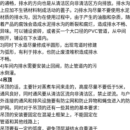
的通畅，排水的方向也是从清洁区向非清洁区方向排放。排水沟
上应加不生锈材料制成活动的蓖子。2)排水沟尽量不要使用水泥
材质的排水沟，因为在使用过程中，由于产生的油脂和杂质，随
着产品的腐蚀会造成水泥排水沟的断裂和腐烂，造成排水不畅、
异味。可以铺设瓷砖，或者买一个大口径的PVC管道，从中间
刨开，铺设在下水道内。
3)同时下水道尽量修成半圆形，出现弯道时修建
为弧形，有利于排水，也防止废渣堆积造成排水
不畅。
4)车间内排水需要安装止回阀，防止管道内的污
水倒灌。
4
吊顶
吊顶的话，主要针对蒸煮车间来走的，高度尽量不要低于5米，
通风良好，同时通风要从清洁区流向非清洁区，禁止逆流。与户
外连接的通风和排风设施要有防尘网和防止异物和蝇虫进入的防
护网。同时对于吊顶的还有一些其他的基本要求：
吊顶的安装要固定在混凝土框架上，不能固定在
管道和其他线路上；
吊顶要有一定的弧度，避免顶层凝结水自重滴于