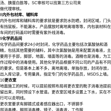
汤、胰蛋白胨等，SC审核可以找第三方公司来
做代理审核。
8
内外包材库、辅料库
内外包材库和辅料库的要求就是要求防水防晒，封闭区域，门头
有挡鼠板，不能漏水，产品摆放时离地离墙等等，内包装材料在
车间的打码盖印时需要有紫外线消毒。
9
化学药品间
化学药品间要求24小时封闭，化学药品主要包括次氯酸钠和酒
精，包括其他需要的辅料，其中次氯酸钠是用来配置消毒液，主
要用于手部，脚部，地面，墙面等的消毒。酒精也是消毒，为工
作过程中的消毒使用。其他化学药品根据不同公司的产品有不同
的要求。但是基本上差不多，离地离墙，单独存放，封闭存放，
出入库记录，专用量具，指定专门的化学药品员，MSDS上墙。
10
更衣室
地面施工的时候，可以提前按照布局将更衣室的靴子消毒池提前
留出来，同时预设下水管道。更衣室区域多设置上下水，实在不
行可以走明线。
更衣室要求有脚踏式或者感应器出口，不锈钢手
部消毒槽，脚部消毒槽，镜子，消毒液，工作服