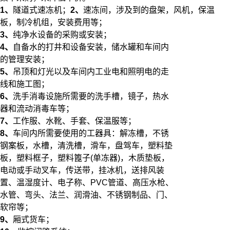
1、
隧道式速冻机；
2、
速冻间，涉及到的盘架，风机，保温
板，制冷机组，安装费用等；
3、
纯净水设备的采购或安装；
4、
自备水的打井和设备安装，储水罐和车间内
的管理安装；
5、
吊顶和灯光以及车间内工业电和照明电的走
线和施工图；
6、
洗手消毒设施所需要的洗手槽，镜子，热水
器和流动消毒车等；
7、
工作服、水靴、手套、保温服等；
8、
车间内所需要使用的工器具：解冻槽，不锈
钢案板，水槽，清洗槽，滑车，盘驾车，塑料垫
板，塑料框子，塑料篦子(单冻器)，木质垫板，
电动或手动叉车，传送带，挂冰机，送排风装
置、温湿度计、电子称、PVC管道、高压水枪、
水管、弯头、法兰、润滑油、不锈钢制品、门、
软帘等；
9、
厢式货车；