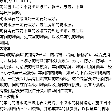
厚度为10cm以上。
3)混凝土地面不能出现破损，裂纹，鼓包，下陷
等质量问题。
4)水磨石的接缝处一定要处理好。
5)防水层一定要做好，包括房顶的防水层。
6)有需要提前下陷的区域提前规划出来，包括速
冻间的地面，更衣室的地面，以及单冻机的地面
加固。
2
墙壁
车间的墙面应该铺有2米以上的墙裙，墙面用耐腐蚀、易清洗消
毒、坚固、不渗水的材料铺制及用浅色、无毒、防水、防霉、不
易脱落、可清洗的材料覆涂。车间的墙角、地角和顶角曲率半径
不小于3厘米呈弧形。车间内的隔断，如果采用保温板来隔离的
话，一定要采用具有阻燃效应的岩棉板，这个是需要进行消防验
收的。同时在保温板和地面以及顶部的连接处，设置为弧形。
有些门需要安装限位开关和自动回位装置。
3
下水管道
1)车间的排水沟应该用表面光滑、不渗水的材料铺砌，施工时不
得出现凹凸不平和裂缝，并形成3%的倾斜度，以保证车间排水