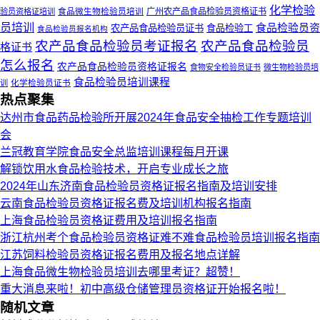
化学检验
食品微生物检验员培训
广州农产品食品检验员资格证书
验员资格证培训
员培训
食品检验员资
农产品食品检验员证书
食品检验工
食品检验员报名机构
农产品食品检验员考证报名
农产品食品检验员
格证书
怎么报名
农产品食品检验员资格证报名
食物安全检验员证书
微生物检验员培
食品检验员培训课程
化学检验员证书
训
热点聚集
达州市食品药品检验所开展2024年食品安全抽检工作专题培训
会
兰冠教育学院食品安全总监培训课程每月开课
解锁饮用水食品检验技术，开启专业成长之旅
2024年山东济南食品检验员资格证报名指南及培训安排
云南食品检验员资格证报名费及培训机构报名指南
上海食品检验员资格证费用及培训报名指南
浙江杭州考个食品检验员资格证难不难食品检验员培训报名指南
江苏饲料检验员资格证报名费用及报名地点详解
上海食品微生物检验员培训去哪里考证？超赞！
重大消息来啦！初中高级仓储管理员资格证开始报名啦！
随机文章