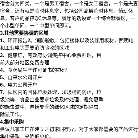
宿舍分为四类，一个是男工宿舍，一个是女工宿舍，一个是夫妻
宿舍，还有就是临时休息室，包括公司高层临时休息，值班休
息，客户的品控QC休息等。餐厅的话设置一个综合就餐区，一
个小型单间，一个中型单间即可。
3.其他需要协调的区域
1、
环评报告
2、
消防验收，包括楼体以及装修用板材，照明电
和工业电等需要消防验收的区域
3、
健康证，有政府协调疾控中心免费办理，目
前大部分地区免费办理
4、
食药局生产许可证书的办理
5、
自来水公司开户
6、
电力公司开户
7、
园区内的固体垃圾处理，垃圾桶的防止，垃
圾池等，食品企业要求垃圾及时处理，避免夏季
的蝇虫滋生，包括夏季的绿化区域的定期除虫，
除鼠工作。
4.
集中采购
建议几家工厂在建立之初求同存异，对于大家都需要的产品进行
集中采购，来降低单价。