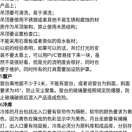
产品上；
吊顶要可清洗，易于清洗；
吊顶要使用不锈钢或者其他不易生锈和腐蚀的材
质作为吊顶架构，禁止使用木质结构；
吊顶要设置检查口；
不能采用石膏板或者类似的吸水板材；
以前的经验表明，如果可以的话，吊灯灯光的安
装不要太靠上，可以用PVC管悬挂下来一块，虽
然不是很好看，但是光的流明度会很好，同时也
便于维护。同时所有的灯具需要加设防护罩。
5
窗户
窗台离地面不少于1米，不能有窗台，或者说窗台为斜面，斜面
要求为45°，防止灰尘聚集。窗台的玻璃要按照规定防爆膜，防
止玻璃破损后混入产品造成危险。
6
冷库
冷库的月台包括出入口要有软帘作为隔断，软帘的颜色要求为黄
色，因为黄色在蝇虫的色彩显示中为黑色，月台走廊要有捕蝇
灯，出入口要有挡鼠板，冷库必须分为原料库和成品库，分别存