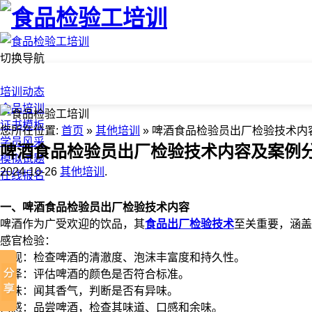
切换导航
首页
培训动态
食品培训
证书模板
您所在位置:
首页
»
其他培训
» 啤酒食品检验员出厂检验技术内
学员风采
啤酒食品检验员出厂检验技术内容及案例
模拟试题
2024-10-26
其他培训
.
在线报名
一、啤酒食品检验员出厂检验技术内容
啤酒作为广受欢迎的饮品，其
食品出厂检验技术
至关重要，涵盖
感官检验：
外观：检查啤酒的清澈度、泡沫丰富度和持久性。
色泽：评估啤酒的颜色是否符合标准。
气味：闻其香气，判断是否有异味。
口感：品尝啤酒，检查其味道、口感和余味。