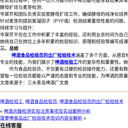
在实验过程中，任何一点人为操作的不规范都可能导致结果异常
酵母扩培与麦芽检测：
岑翠芹和团队负责实验室酵母扩培工作，确保酵母的纯净化培养
针对麦芽的提前絮凝因子（PYF值）检测结果重现性差的问题
持续学习与提升：
岑翠芹不仅在工作中积累了丰富的经验，还利用业余时间为自己
她将自己在岗位上多年积累的检验知识、原理和经验等编写成课
三、总结
啤酒食品检验员的出厂检验技术
涵盖了多个方面，从感官
专业的技能，为我们展示了
啤酒检验工
作的复杂性和重要性。她
作为食品检验员，不仅要有过硬的检验操作能力，还要有数据
望每一位检验员都能以严谨的态度和专业的技能，为啤酒的质量
文章来源于：三水青岛啤酒厂文章
啤酒检验工
,
啤酒食品检验员
,
啤酒食品检验员的出厂检验技术
«
啤酒总酸检测实验注意事项及实战案例分析
菠萝啤食品出厂检验技术培训内容全解析
»
在线客服