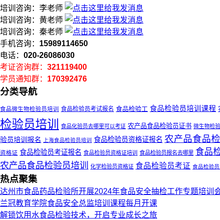
培训咨询：李老师
培训咨询：黄老师
培训咨询：秦老师
手机咨询：
15989114650
电话：
020-26086030
考证咨询群：
321119400
学员通知群：
170392476
分类导航
食品检验员培训课程
食品检验工
食品检验员考试报名
食品微生物检验员培训
检验员培训
农产品食品检验员证书
食品化验员去哪里可以考证
微生物检
农产品食品
验员培训报名
食品检验员资格证报名
上海食品检验员培训
食品
食品检验员考证报名
资格证
食品检验员资格证培训
食品检验员报名去哪里
农产品食品检验员培训
食品检验员考证
化学检验员资格证
食品检验员
热点聚集
达州市食品药品检验所开展2024年食品安全抽检工作专题培训
兰冠教育学院食品安全总监培训课程每月开课
解锁饮用水食品检验技术，开启专业成长之旅