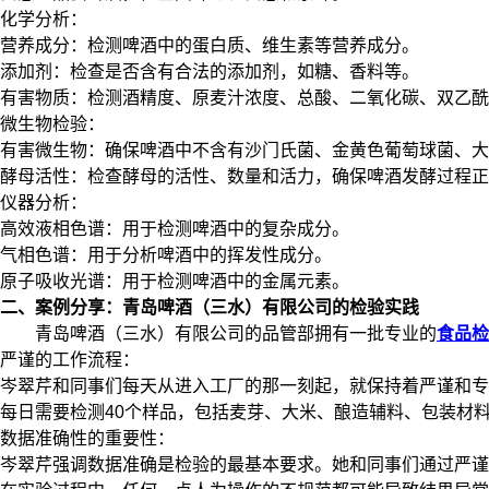
化学分析：
营养成分：检测啤酒中的蛋白质、维生素等营养成分。
添加剂：检查是否含有合法的添加剂，如糖、香料等。
有害物质：检测酒精度、原麦汁浓度、总酸、二氧化碳、双乙酰
微生物检验：
有害微生物：确保啤酒中不含有沙门氏菌、金黄色葡萄球菌、大
酵母活性：检查酵母的活性、数量和活力，确保啤酒发酵过程正
仪器分析：
高效液相色谱：用于检测啤酒中的复杂成分。
气相色谱：用于分析啤酒中的挥发性成分。
原子吸收光谱：用于检测啤酒中的金属元素。
二、案例分享：青岛啤酒（三水）有限公司的检验实践
青岛啤酒（三水）有限公司的品管部拥有一批专业的
食品检
严谨的工作流程：
岑翠芹和同事们每天从进入工厂的那一刻起，就保持着严谨和专
每日需要检测40个样品，包括麦芽、大米、酿造辅料、包装材
数据准确性的重要性：
岑翠芹强调数据准确是检验的最基本要求。她和同事们通过严谨