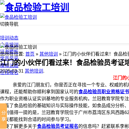
切换导航
首页
培训动态
食品培训
证书模板
您所在位置:
首页
»
其他培训
» 江门的小伙伴们看过来！食品检
学员风采
江门的小伙伴们看过来！食品检验员考证
模拟试题
2025-03-31
其他培训
.
在线报名
江门的
亲爱的江门朋友们，你是否正在寻找一个专业、权威的机
课程，还能帮助你顺利拿到国家认可的
食品检验员职业资格证书
作为职业资格认证实训基地的专业服务机构，兰冠教育学院专注
覆盖了食品检验的基础知识与实际操作技能，如食品成分分析、
特别值得一提的是，兰冠教育学院位于广州市荔湾区东风西路6
朋友都能找到合适的时间参与学习。
想要了解更多关于
食品检验员考证报名
的信息吗？赶紧联系李彬老师