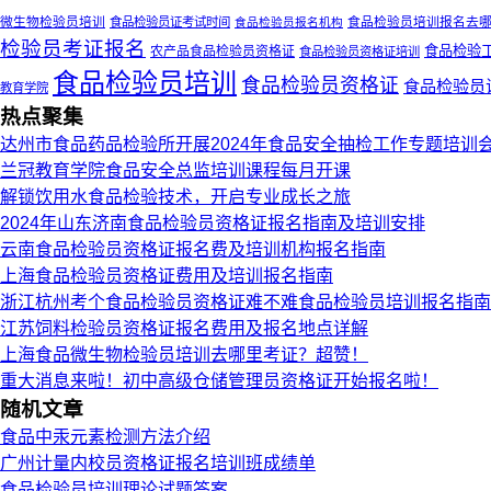
微生物检验员培训
食品检验员培训报名去
食品检验员证考试时间
食品检验员报名机构
检验员考证报名
食品检验
农产品食品检验员资格证
食品检验员资格证培训
食品检验员培训
食品检验员资格证
食品检验员
教育学院
热点聚集
达州市食品药品检验所开展2024年食品安全抽检工作专题培训
兰冠教育学院食品安全总监培训课程每月开课
解锁饮用水食品检验技术，开启专业成长之旅
2024年山东济南食品检验员资格证报名指南及培训安排
云南食品检验员资格证报名费及培训机构报名指南
上海食品检验员资格证费用及培训报名指南
浙江杭州考个食品检验员资格证难不难食品检验员培训报名指南
江苏饲料检验员资格证报名费用及报名地点详解
上海食品微生物检验员培训去哪里考证？超赞！
重大消息来啦！初中高级仓储管理员资格证开始报名啦！
随机文章
食品中汞元素检测方法介绍
广州计量内校员资格证报名培训班成绩单
食品检验员培训理论试题答案