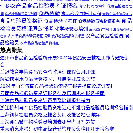
农产品食品检验员考证报名
证书
食品检验员报名
化妆品检验员培
食品检验
食品检验员培训课程
训
食品检验员证考试时间
食物安全检验员证书
食品检验员资格证
食品
食品检验员考证
食品检验员资格证报名
检验员资格证怎么报考
化学检验员培训
兰冠教育学院
上海食品检验员
农产品食品检验员
食
农产品食品检验员考证培训
培训
食品检验员报名去哪里
品检验员
农产品食品检验员资格证
热点聚集
达州市食品药品检验所开展2024年食品安全抽检工作专题培训
会
兰冠教育学院食品安全总监培训课程每月开课
解锁饮用水食品检验技术，开启专业成长之旅
2024年山东济南食品检验员资格证报名指南及培训安排
云南食品检验员资格证报名费及培训机构报名指南
上海食品检验员资格证费用及培训报名指南
浙江杭州考个食品检验员资格证难不难食品检验员培训报名指南
江苏饲料检验员资格证报名费用及报名地点详解
上海食品微生物检验员培训去哪里考证？超赞！
重大消息来啦！初中高级仓储管理员资格证开始报名啦！