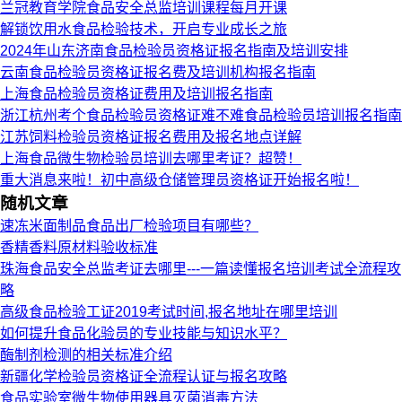
兰冠教育学院食品安全总监培训课程每月开课
解锁饮用水食品检验技术，开启专业成长之旅
2024年山东济南食品检验员资格证报名指南及培训安排
云南食品检验员资格证报名费及培训机构报名指南
上海食品检验员资格证费用及培训报名指南
浙江杭州考个食品检验员资格证难不难食品检验员培训报名指南
江苏饲料检验员资格证报名费用及报名地点详解
上海食品微生物检验员培训去哪里考证？超赞！
重大消息来啦！初中高级仓储管理员资格证开始报名啦！
随机文章
速冻米面制品食品出厂检验项目有哪些？
香精香料原材料验收标准
珠海食品安全总监考证去哪里---一篇读懂报名培训考试全流程攻
略
高级食品检验工证2019考试时间,报名地址在哪里培训
如何提升食品化验员的专业技能与知识水平？
酶制剂检测的相关标准介绍
新疆化学检验员资格证全流程认证与报名攻略
食品实验室微生物使用器具灭菌消毒方法