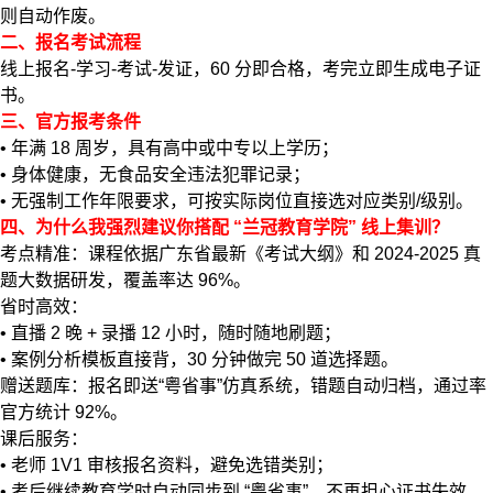
则自动作废。
二、报名考试流程
线上报名-学习-考试-发证，60 分即合格，考完立即生成电子证
书。
三、官方报考条件
• 年满 18 周岁，具有高中或中专以上学历；
• 身体健康，无食品安全违法犯罪记录；
• 无强制工作年限要求，可按实际岗位直接选对应类别/级别。
四、为什么我强烈建议你搭配 “兰冠教育学院” 线上集训？
考点精准：课程依据广东省最新《考试大纲》和 2024-2025 真
题大数据研发，覆盖率达 96%。
省时高效：
• 直播 2 晚 + 录播 12 小时，随时随地刷题；
• 案例分析模板直接背，30 分钟做完 50 道选择题。
赠送题库：报名即送“粤省事”仿真系统，错题自动归档，通过率
官方统计 92%。
课后服务：
• 老师 1V1 审核报名资料，避免选错类别；
• 考后继续教育学时自动同步到 “粤省事”，不再担心证书失效。