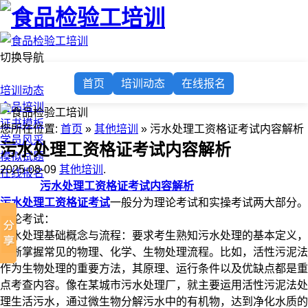
切换导航
首页
首页
培训动态
在线报名
培训动态
食品培训
证书模板
您所在位置:
首页
»
其他培训
» 污水处理工资格证考试内容解析​
学员风采
污水处理工资格证考试内容解析​
模拟试题
2025-08-09
其他培训
.
在线报名
污水处理工资格证考试内容解析​
污水处理工资格证考试
一般分为理论考试和实操考试两大部分。​
理论考试：​
污水处理基础概念与流程：要求考生熟知污水处理的基本定义，
清晰掌握常见的物理、化学、生物处理流程。比如，活性污泥法
作为生物处理的重要方法，其原理、运行条件以及优缺点都是重
点考查内容。像在某城市污水处理厂，就主要运用活性污泥法处
理生活污水，通过微生物分解污水中的有机物，达到净化水质的