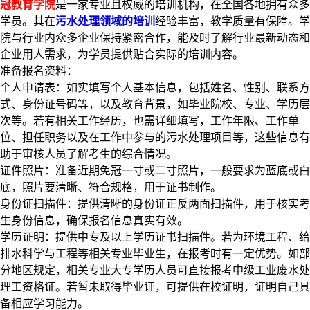
冠教育学院
是一家专业且权威的培训机构，在全国各地拥有众多
学员。其在
污水处理领域的培训
经验丰富，教学质量有保障。学
院与行业内众多企业保持紧密合作，能及时了解行业最新动态和
企业用人需求，为学员提供贴合实际的培训内容。​
准备报名资料：​
个人申请表：如实填写个人基本信息，包括姓名、性别、联系方
式、身份证号码等，以及教育背景，如毕业院校、专业、学历层
次等。若有相关工作经历，也需详细填写，工作年限、工作单
位、担任职务以及在工作中参与的污水处理项目等，这些信息有
助于审核人员了解考生的综合情况。​
证件照片：准备近期免冠一寸或二寸照片，一般要求为蓝底或白
底，照片要清晰、符合规格，用于证书制作。​
身份证扫描件：提供清晰的身份证正反两面扫描件，用于核实考
生身份信息，确保报名信息真实有效。​
学历证明：提供中专及以上学历证书扫描件。若为环境工程、给
排水科学与工程等相关专业毕业生，在报考时有一定优势。如部
分地区规定，相关专业大专学历人员可直接报考中级工业废水处
理工资格证。若暂未取得毕业证，可提供在校证明，证明自己具
备相应学习能力。​