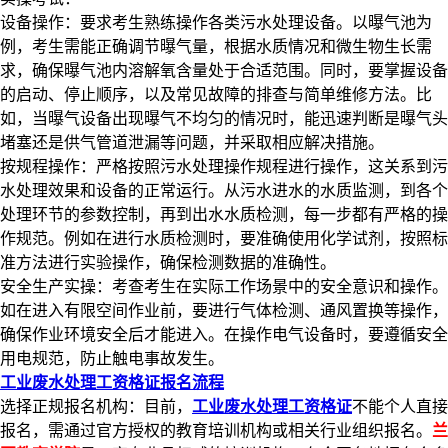
设备操作：要求考生熟练操作各类污水处理设备。以曝气池为
例，考生需能正确调节曝气量，根据水质情况和微生物生长需
求，确保曝气池内溶解氧含量处于合适范围。同时，要掌握设备
的启动、停止顺序，以及常见故障的排查与简单维修方法。比
如，当曝气设备出现曝气不均匀的情况时，能迅速判断是曝气头
堵塞还是供气管道泄漏等问题，并采取相应解决措施。​
按规程操作：严格按照污水处理操作规程进行操作，这关系到污
水处理效果和设备的正常运行。从污水进水的水质监测，到各个
处理环节的参数控制，再到出水水质检测，每一步都有严格的操
作规范。例如在进行水质检测时，要准确使用化学试剂，按照标
准方法进行实验操作，确保检测数据的准确性。​
安全生产实操：考查考生在实际工作场景中的安全意识和操作。
如在进入有限空间作业前，要进行气体检测、通风置换等操作，
确保作业环境安全后才能进入。在操作电气设备时，要遵循安全
用电规范，防止触电事故发生。​
工业废水处理工资格证报名流程​
选择正规报名机构：目前，
工业废水处理工资格证
不能个人直接
报名，需通过官方授权的教育培训机构或相关行业组织报名。
兰