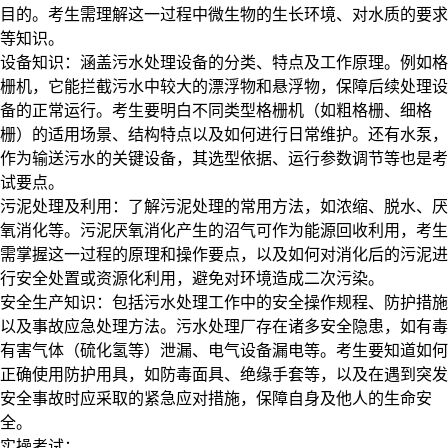
目的。考生需理解这一过程中微生物的生长环境、对水质的要求
等知识。​
设备知识：涵盖污水处理设备的分类、特点及工作原理。例如格
栅机，它能拦截污水中较大的漂浮物和悬浮物，保障后续处理设
备的正常运行。考生要明白不同类型格栅机（如粗格栅、细格
栅）的适用场景、结构特点以及如何进行日常维护。还有水泵，
作为输送污水的关键设备，其选型依据、运行参数调节等也是考
试要点。​
污泥处理及利用：了解污泥处理的常用方法，如浓缩、脱水、厌
氧消化等。污泥厌氧消化产生的沼气可作为能源回收利用，考生
需掌握这一过程的原理和操作要点，以及如何对消化后的污泥进
行安全处置或资源化利用，避免对环境造成二次污染。​
安全生产知识：包括污水处理工作中的安全操作规程、防护措施
以及事故应急处理方法。污水处理厂存在诸多安全隐患，如有毒
有害气体（硫化氢等）泄漏、电气设备漏电等。考生要知道如何
正确使用防护用具，如防毒面具、绝缘手套等，以及在遇到突发
安全事故时应采取的紧急应对措施，保障自身及他人的生命安
全。​
实操考试：​