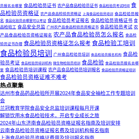
食
食品检验员证书
农产品食品检验员证书
员报名去哪里
食品检验员考试时间
品检验员资格证
农产品食品检验员资格证
食品检验员报
上海食品检验员培训
食品检验员资格证书
食品检验员考证报名
食
名
食品化验员去哪里可以考证
食品安全总监
食品检验员考试
农
品检验工
广州农产品食品检验员资格证书
农产品食品检验员怎么报名
产品食品检验员资格证报名
食品检
食品检验工培训
食品检验员资格证怎么报考
验员证书办理
食品检验员培训
食品检
广州食品检验员培训
食品检验员报名机构
食品检验
验员考证
食品检验员报名去哪
食品检验员培训机构
微生物检验员培训
食品检验员培训课程
农产品食品检验员培训报名
里
食品检验员资格证培训
食品检验员资格证难不难考
热点聚集
达州市食品药品检验所开展2024年食品安全抽检工作专题培训
会
兰冠教育学院食品安全总监培训课程每月开课
解锁饮用水食品检验技术，开启专业成长之旅
2024年山东济南食品检验员资格证报名指南及培训安排
云南食品检验员资格证报名费及培训机构报名指南
上海食品检验员资格证费用及培训报名指南