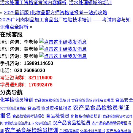
污水处理工资格证考试内容解析​
,
污水处理领域的培训
«
2025最新版 |化妆品配方师资格证报考一站式攻略
2025广州肉制品加工食品出厂检验技术培训 ——考试内容与知
识难点全解析
»
在线客服
培训咨询：李老师
培训咨询：黄老师
培训咨询：秦老师
手机咨询：
15989114650
电话：
020-26086030
考证咨询群：
321119400
学员通知群：
170392476
分类导航
化学检验员培训
食品安全
食品微生物检验员培训
食品检验员培训报名去哪里
农产品食品检验员考证
食品检验员资格证报名
化学检验员资格证
报名
食品检验员
食品检验员考试报名
化妆品检验员培训
食品检验员证考试时
农产品食品检验员
农产品食品检验员考证培
间
食物安全检验员证书
化学检验员
农产品食品检验员培训
训
化学检验员证书
兰冠教育学院
农产品食品检验