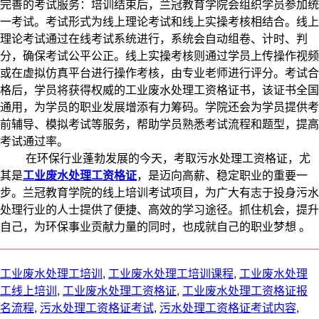
完善的考试服务：培训结束后，兰冠教育学院会组织学员参加统
一考试。考试形式为线上理论考试和线上实操考核相结合。线上
理论考试通过在线考试系统进行，系统会自动组卷、计时、判
分，确保考试公平公正。线上实操考核则通过学员上传操作视频
或在虚拟仿真平台进行操作考核，由专业老师进行评分。考试合
格后，学员将获得权威的工业废水处理工资格证书，该证书全国
通用，为学员的职业发展增添有力筹码。学院还会为学员提供考
前辅导、模拟考试等服务，帮助学员熟悉考试流程和题型，提高
考试通过率。​
在环保行业蓬勃发展的今天，考取污水处理工资格证，尤
其是
工业废水处理工资格证
，是迈向高薪、稳定职业的重要一
步。兰冠教育学院的线上培训考试项目，为广大有志于投身污水
处理行业的人士提供了便捷、高效的学习途径。抓住机会，提升
自己，为环保事业贡献力量的同时，也成就自己的职业梦想 。
工业废水处理工培训
,
工业废水处理工培训课程
,
工业废水处理
工线上培训
,
工业废水处理工资格证
,
工业废水处理工资格证报
名流程​
,
污水处理工资格证考试
,
污水处理工资格证考试内容
,