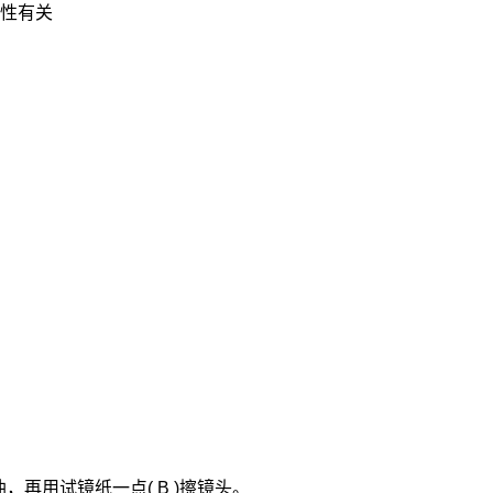
疫性有关
再用试镜纸一点( B )擦镜头。