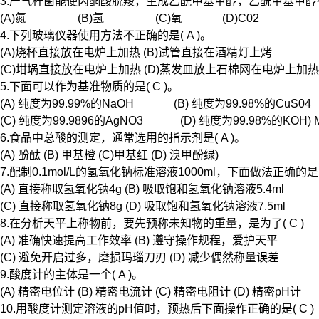
3.产气杆菌能使丙酮酸脱羧，生成乙酰甲基甲醇，乙酰甲基甲醇
(A)氮 (B)氢 (C)氧 (D)C02
4.下列玻璃仪器使用方法不正确的是( A )。
(A)烧杯直接放在电炉上加热 (B)试管直接在酒精灯上烤
(C)坩埚直接放在电炉上加热 (D)蒸发皿放上石棉网在电炉上加热
5.下面可以作为基准物质的是( C )。
(A) 纯度为99.99%的NaOH (B) 纯度为99.98%的CuS04
(C) 纯度为99.9896的AgNO3 (D) 纯度为99.98%的KOH) M
6.食品中总酸的测定，通常选用的指示剂是( A )。
(A) 酚酞 (B) 甲基橙 (C)甲基红 (D) 溴甲酚绿)
7.配制0.1mol/L的氢氧化钠标准溶液1000ml，下面做法正确的是( 
(A) 直接称取氢氧化钠4g (B) 吸取饱和氢氧化钠溶液5.4ml
(C) 直接称取氢氧化钠8g (D) 吸取饱和氢氧化钠溶液7.5ml
8.在分析天平上称物前，要先预称未知物的重量，是为了( C )
(A) 准确快速提高工作效率 (B) 遵守操作规程，爱护天平
(C) 避免开启过多，磨损玛瑙刀刃 (D) 减少偶然称量误差
9.酸度计的主体是一个( A )。
(A) 精密电位计 (B) 精密电流计 (C) 精密电阻计 (D) 精密pH计
10.用酸度计测定溶液的pH值时，预热后下面操作正确的是( C )