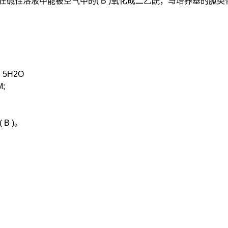
在碱性溶液中能被空气中的( B )氧化成二乙酰，与培养基的胍
 5H2O
;
B )。