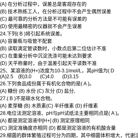
(A) 在分析过程中，误差总是客观存在的
(B) 技术熟练工人，在分析过程中不会产生偶然误差
(C) 最可靠的分析方法是不可能有误差的
(D) 使用最精密的仪器就不会产生误差
24.下列( B )将引起系统误差。
(A) 容量瓶与吸管不配套
(B) 读取滴定管读数时，小数点后第二位估计不准
(C) 在重量分析中沉淀洗涤可能未达到要求
(D) 天平称量时，由于温差引起天平读数不准
25、某溶液的(H+)浓度为10-3.1lmol/L，其pH值为( D
(A)2.5 (B)3.0 (C)4.0 (D)3.15
26.下列食品成份属于有机化合物的是( A )。
(A) 糖份 (8) 水份 (C) 灰分 (D) 盐分,
27.( B )不是碳水化合物。
(A) 麦芽糖 (B) 木质素(C) 半纤维素 (D) 纤维素
28.电位法测定溶液、pH与pH试纸法主要相同点是( A )。
(A) 都是测定溶液中[H+] (B) 测定原理相同
(C) 测定准确度亦相同 (D) 都是测定溶液的有机酸含量
29.细菌的群体繁殖过程可分为四期，其中细菌体积增大，代谢活跃