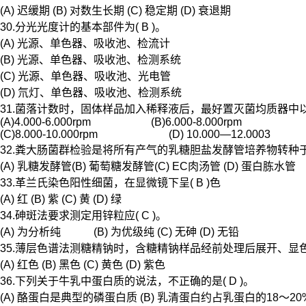
(A) 迟缓期 (B) 对数生长期 (C) 稳定期 (D) 衰退期
30.分光光度计的基本部件为( B )。
(A) 光源、单色器、吸收池、检流计
(B) 光源、单色器、吸收池、检测系统
(C) 光源、单色器、吸收池、光电管
(D) 氘灯、单色器、吸收池、检测系统
31.菌落计数时，固体样品加入稀释液后，最好置灭菌均质器中以(
(A)4.000-6.000rpm (B)6.000-8.000rpm
(C)8.000-10.000rpm (D) 10.000—12.0003
32.粪大肠菌群检验是将所有产气的乳糖胆盐发酵管培养物转种于(
(A) 乳糖发酵管(B) 葡萄糖发酵管(C) EC肉汤管 (D) 蛋白胨水管
33.革兰氏染色阳性细菌，在显微镜下呈( B )色
(A) 红 (B) 紫 (C) 黄 (D) 绿
34.砷斑法要求测定用锌粒应( C )。
(A) 为分析纯 (B) 为优级纯 (C) 无砷 (D) 无铅
35.薄层色谱法测糖精钠时，含糖精钠样品经前处理后展开、显色，
(A) 红色 (B) 黑色 (C) 黄色 (D) 紫色
36.下列关于牛乳中蛋白质的说法，不正确的是( D )。
(A) 酪蛋白是典型的磷蛋白质 (B) 乳清蛋白约占乳蛋白的18～20