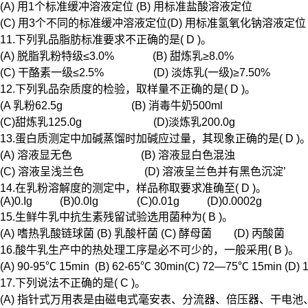
(A) 用1个标准缓冲溶液定位 (B) 用标准盐酸溶液定位
(C) 用3个不同的标准缓冲溶液定位(D) 用标准氢氧化钠溶液定位
11.下列乳品脂肪标准要求不正确的是( D )。
(A) 脱脂乳粉特级≤3.0% (B) 甜炼乳≥8.0%
(C) 干酪素一级≤2.5% (D) 淡炼乳(一级)≥7.50%
12.下列乳品杂质度的检验，取样量不正确的是( D )。
(A 乳粉62.5g (B) 消毒牛奶500ml
(C)甜炼乳125.0g (D)淡炼乳200.0g
13.蛋白质测定中加碱蒸馏时加碱应过量，其现象正确的是( D )
(A) 溶液显无色 (B) 溶液显白色混浊
(C) 溶液呈浅兰色 (D) 溶液呈兰色并有黑色沉淀’
14.在乳粉溶解度的测定中，样品称取要求准确至( D )。
(A)0.Ig (B)0.0lg (C)0.01g (D)0.0002g
15.生鲜牛乳中抗生素残留试验选用菌种为( B )。
(A) 嗜热乳酸链球菌 (B) 乳酸杆菌 (C) 酵母菌 (D) 丙酸菌
16.酸牛乳生产中的热处理工序是必不可少的，一般采用( B )。
(A) 90-95℃ 15min (B) 62-65℃ 30min(C) 72—75℃ 15min (D)
17.下列说法不正确的是( C )。
(A) 指针式万用表是由磁电式毫安表、分流器、倍压器、干电