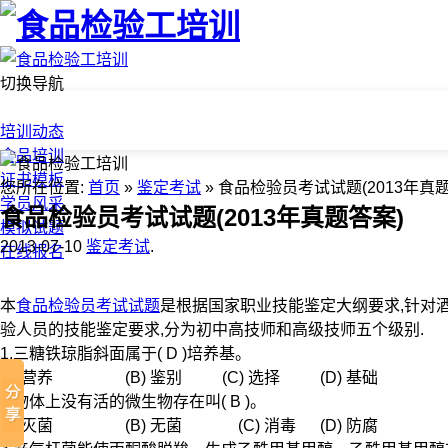
切换导航
首页
培训动态
食品培训
证书模板
您所在位置:
首页
»
鉴定考试
» 食品检验员考试试题(2013年真
学员风采
食品检验员考试试题(2013年真题答案)
模拟试题
2013-07-10
鉴定考试
.
在线报名
本
食品检验员考试试题
是根据国家职业技能鉴定大纲要求,针对
验人员的技能鉴定要求,分为初中高技师和高级技师五个级别.
1.三糖铁琼脂斜面属于( D )培养基。
(A)营养 (B) 鉴别 (C) 选择 (D) 基础
2.物体上没有活的微生物存在叫( B )。
(A)灭菌 (B) 无菌 (C) 消毒 (D) 防腐