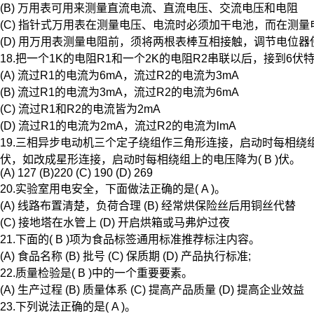
(B) 万用表可用来测量直流电流、直流电压、交流电压和电阻
(C) 指针式万用表在测量电压、电流时必须加干电池，而在测量电阻时不必
(D) 用万用表测量电阻前，须将两根表棒互相接触，调节电位
18.把一个1K的电阻R1和一个2K的电阻R2串联以后，接到6伏特
(A) 流过R1的电流为6mA，流过R2的电流为3mA
(B) 流过R1的电流为3mA，流过R2的电流为6mA
(C) 流过R1和R2的电流皆为2mA
(D) 流过R1的电流为2mA，流过R2的电流为lmA
19.三相异步电动机三个定子绕组作三角形连接，启动时每相绕组
伏，如改成星形连接，启动时每相绕组上的电压降为( B )伏。
(A) 127 (B)220 (C) 190 (D) 269
20.实验室用电安全，下面做法正确的是( A )。
(A) 线路布置清楚，负荷合理 (B) 经常烘保险丝后用铜丝代替
(C) 接地塔在水管上 (D) 开启烘箱或马弗炉过夜
21.下面的( B )项为食品标签通用标准推荐标注内容。
(A) 食品名称 (B) 批号 (C) 保质期 (D) 产品执行标准;
22.质量检验是( B )中的一个重要要素。
(A) 生产过程 (B) 质量体系 (C) 提高产品质量 (D) 提高企业效益
23.下列说法正确的是( A )。