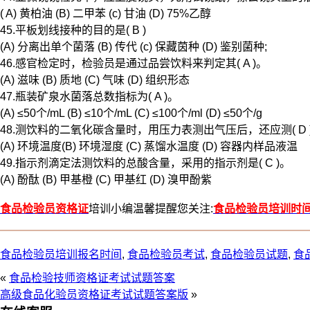
( A) 黄柏油 (B) 二甲苯 (c) 甘油 (D) 75%乙醇
45.平板划线接种的目的是( B )
(A) 分离出单个菌落 (B) 传代 (c) 保藏茵种 (D) 鉴别菌种;
46.感官检定时，检验员是通过品尝饮料来判定其( A )。
(A) 滋味 (B) 质地 (C) 气味 (D) 组织形态
47.瓶装矿泉水菌落总数指标为( A )。
(A) ≤50个/mL (B) ≤10个/mL (C) ≤100个/ml (D) ≤50个/g
48.测饮料的二氧化碳含量时，用压力表测出气压后，还应测( D
(A) 环境温度(B) 环境湿度 (C) 蒸馏水温度 (D) 容器内样品液温
49.指示剂滴定法测饮料的总酸含量，采用的指示剂是( C )。
(A) 酚酞 (B) 甲基橙 (C) 甲基红 (D) 溴甲酚紫
食品检验员资格证
培训小编温馨提醒您关注:
食品检验员培训时
食品检验员培训报名时间
,
食品检验员考试
,
食品检验员试题
,
食
«
食品检验技师资格证考试试题答案
高级食品化验员资格证考试试题答案版
»