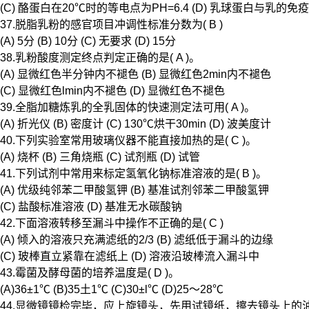
(C) 酪蛋白在20℃时的等电点为PH=6.4 (D) 乳球蛋白与乳的免
37.脱脂乳粉的感官项目冲调性标准分数为( B )
(A) 5分 (B) 10分 (C) 无要求 (D) 15分
38.乳粉酸度测定终点判定正确的是( A )。
(A) 显微红色半分钟内不褪色 (B) 显微红色2min内不褪色
(C) 显微红色lmin内不褪色 (D) 显微红色不褪色
39.全脂加糖炼乳的全乳固体的快速测定法可用( A )。
(A) 折光仪 (B) 密度计 (C) 130℃烘干30min (D) 波美度计
40.下列实验室常用玻璃仪器不能直接加热的是( C )。
(A) 烧杯 (B) 三角烧瓶 (C) 试剂瓶 (D) 试管
41.下列试剂中常用来标定氢氧化钠标准溶液的是( B )。
(A) 优级纯邻苯二甲酸氢钾 (B) 基准试剂邻苯二甲酸氢钾
(C) 盐酸标准溶液 (D) 基准无水碳酸钠
42.下面溶液转移至漏斗中操作不正确的是( C )
(A) 倾入的溶液只充满滤纸的2/3 (B) 滤纸低于漏斗的边缘
(C) 玻棒直立紧靠在滤纸上 (D) 溶液沿玻棒流入漏斗中
43.霉菌及酵母菌的培养温度是( D )。
(A)36±1℃ (B)35土1℃ (C)30±l℃ (D)25～28℃
44.显微镜镜检完毕，应上旋镜头，先用试镜纸，擦去镜头上的油，