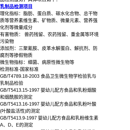
乳制品检测项目
理化指标：脂肪、蛋白质、碳水化合物、总干物
质等营养素维生素、矿物质、微量元素、营养强
化剂等微量成分
有害物质： 兽药残留、农药残留、重金属等环境
污染物
添加剂：三聚氰胺、皮革水解蛋白、解抗剂、防
腐剂等掺假物质
微生物指标：细菌、病原性微生物等
检测标准-国家标准
GB/T4789.18-2003 食品卫生微生物学检验乳与
乳制品检验
GB/T5413.15-1997 婴幼儿配方食品和乳粉烟酸
和烟酰胺的测定
GB/T5413.16-1997 婴幼儿配方食品和乳粉叶酸
(叶酸盐活性)的测定
GB/T5413.9-1997 婴幼儿配方食品和乳粉维生素
A、D、E的测定