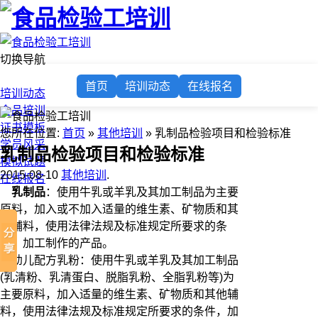
切换导航
首页
首页
培训动态
在线报名
培训动态
食品培训
证书模板
您所在位置:
首页
»
其他培训
» 乳制品检验项目和检验标准
学员风采
乳制品检验项目和检验标准
模拟试题
2015-08-10
其他培训
.
在线报名
乳制品
：使用牛乳或羊乳及其加工制品为主要
原料，加入或不加入适量的维生素、矿物质和其
他辅料，使用法律法规及标准规定所要求的条
件，加工制作的产品。
婴幼儿配方乳粉：使用牛乳或羊乳及其加工制品
(乳清粉、乳清蛋白、脱脂乳粉、全脂乳粉等)为
主要原料，加入适量的维生素、矿物质和其他辅
料，使用法律法规及标准规定所要求的条件，加