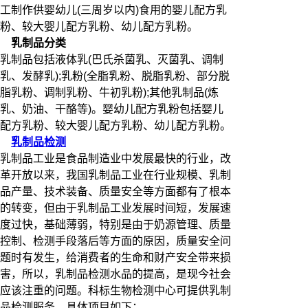
工制作供婴幼儿(三周岁以内)食用的婴儿配方乳
粉、较大婴儿配方乳粉、幼儿配方乳粉。
乳制品分类
乳制品包括液体乳(巴氏杀菌乳、灭菌乳、调制
乳、发酵乳);乳粉(全脂乳粉、脱脂乳粉、部分脱
脂乳粉、调制乳粉、牛初乳粉);其他乳制品(炼
乳、奶油、干酪等)。婴幼儿配方乳粉包括婴儿
配方乳粉、较大婴儿配方乳粉、幼儿配方乳粉。
乳制品检测
乳制品工业是食品制造业中发展最快的行业，改
革开放以来，我国乳制品工业在行业规模、乳制
品产量、技术装备、质量安全等方面都有了根本
的转变，但由于乳制品工业发展时间短，发展速
度过快，基础薄弱，特别是由于奶源管理、质量
控制、检测手段落后等方面的原因，质量安全问
题时有发生，给消费者的生命和财产安全带来损
害，所以，乳制品检测水品的提高，是现今社会
应该注重的问题。科标生物检测中心可提供乳制
品检测服务，具体项目如下：