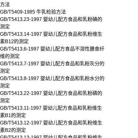
方法
GB/T5409-1985 牛乳检验方法
GB/T5413.23-1997 婴幼儿配方食品和乳粉碘的
测定
GB/T5413.14-1997 婴幼儿配方食品和乳粉维生
素B12的测定
GB/T5413.6-1997 婴幼儿配方食品不溶性膳食纤
维的测定
GB/T5413.7-1997 婴幼儿配方食品和乳粉灰分的
测定
GB/T5413.8-1997 婴幼儿配方食品和乳粉水分的
测定
GB/T5413.22-1997 婴幼儿配方食品和乳粉磷的
测定
GB/T5413.11-1997 婴幼儿配方食品和乳粉维生
素B1的测定
GB/T5413.12-1997 婴幼儿配方食品和乳粉维生
素B2的测定
GB/T5413.13-1997 婴幼儿配方食品和乳粉维生