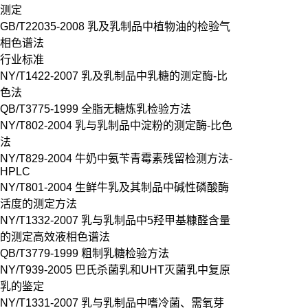
测定
GB/T22035-2008 乳及乳制品中植物油的检验气
相色谱法
行业标准
NY/T1422-2007 乳及乳制品中乳糖的测定酶-比
色法
QB/T3775-1999 全脂无糖炼乳检验方法
NY/T802-2004 乳与乳制品中淀粉的测定酶-比色
法
NY/T829-2004 牛奶中氨苄青霉素残留检测方法-
HPLC
NY/T801-2004 生鲜牛乳及其制品中碱性磷酸酶
活度的测定方法
NY/T1332-2007 乳与乳制品中5羟甲基糠醛含量
的测定高效液相色谱法
QB/T3779-1999 粗制乳糖检验方法
NY/T939-2005 巴氏杀菌乳和UHT灭菌乳中复原
乳的鉴定
NY/T1331-2007 乳与乳制品中嗜冷菌、需氧芽