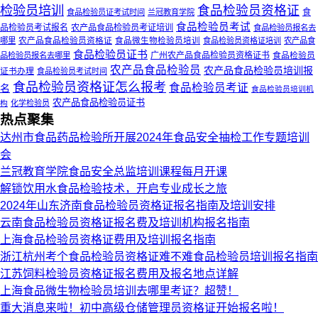
检验员培训
食品检验员资格证
食
食品检验员证考试时间
兰冠教育学院
食品检验员考试
品检验员考试报名
农产品食品检验员考证培训
食品检验员报名去
农产品食品检验员资格证
哪里
食品微生物检验员培训
食品检验员资格证培训
农产品食
食品检验员证书
广州农产品食品检验员资格证书
食品检验员
品检验员报名去哪里
农产品食品检验员
农产品食品检验员培训报
证书办理
食品检验员考试时间
食品检验员资格证怎么报考
食品检验员考证
名
食品检验员培训机
农产品食品检验员证书
构
化学检验员
热点聚集
达州市食品药品检验所开展2024年食品安全抽检工作专题培训
会
兰冠教育学院食品安全总监培训课程每月开课
解锁饮用水食品检验技术，开启专业成长之旅
2024年山东济南食品检验员资格证报名指南及培训安排
云南食品检验员资格证报名费及培训机构报名指南
上海食品检验员资格证费用及培训报名指南
浙江杭州考个食品检验员资格证难不难食品检验员培训报名指南
江苏饲料检验员资格证报名费用及报名地点详解
上海食品微生物检验员培训去哪里考证？超赞！
重大消息来啦！初中高级仓储管理员资格证开始报名啦！