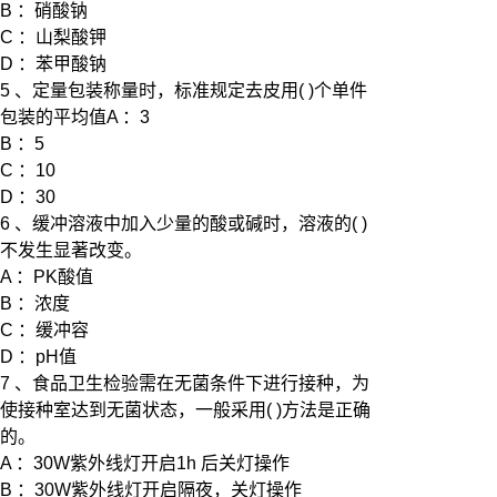
B ：硝酸钠
C ：山梨酸钾
D ：苯甲酸钠
5 、定量包装称量时，标准规定去皮用( )个单件
包装的平均值A ：3
B ：5
C ：10
D ：30
6 、缓冲溶液中加入少量的酸或碱时，溶液的( )
不发生显著改变。
A ：PK酸值
B ：浓度
C ：缓冲容
D ：pH值
7 、食品卫生检验需在无菌条件下进行接种，为
使接种室达到无菌状态，一般采用( )方法是正确
的。
A ：30W紫外线灯开启1h 后关灯操作
B ：30W紫外线灯开启隔夜，关灯操作