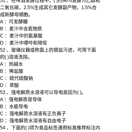
51 、在啤酒发酵过程中，( )约96%发酵为乙醇和
二氧化碳，2.5%生成其它发酵副产物，1.5%合
成新酵母细胞。
A ：可发酵糖
B ：麦汁中含氮物质
C ：麦汁中的氨基酸
D ：麦汁中嘌呤和嘧啶
52 、玻璃仪器或称盘上的银盐污迹，可用下面
的( )溶液洗除。
A ：热碱水
B ：稀盐酸
C ：硫代硫酸钠
D ：草酸
53 、强电解质水溶液可以导电是因为( )。
A ：强电解质是导体
B ：水能导电
C ：强电解质水溶液有正负离子
D ：强电解质水溶液有自由电子
54 、下面的( )项为食品标签通用标准推荐标注内