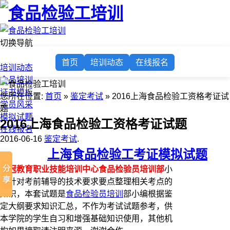
切换导航
首页
首页
培训动态
在线报名
培训动态
食品培训
证书模板
您所在位置:
首页
»
鉴定考试
» 2016上海食品检验工资格考证试
学员风采
题
模拟试题
2016上海食品检验工资格考证试题
在线报名
2016-06-16
鉴定考试
.
上海食品检验工考证模拟试题
兰冠教育职业技能培训中心食品检验员培训部
小
编针对考前辅导的技术要求要点整理相关考点的
知识，本套试题是
食品检验员培训
部小编根据鉴
定大纲要求知识汇总，不作为考试试题参考，供
本学院的学生自习和增强基础知识使用，其他机