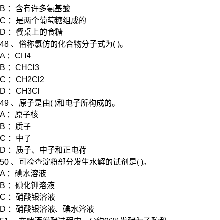
B ：含有许多氨基酸
C ：是两个葡萄糖组成的
D ：餐桌上的食糖
48 、俗称氯仿的化合物分子式为( )。
A ：CH4
B ：CHCl3
C ：CH2Cl2
D ：CH3Cl
49 、原子是由( )和电子所构成的。
A ：原子核
B ：质子
C ：中子
D ：质子、中子和正电荷
50 、可检查淀粉部分发生水解的试剂是( )。
A ：碘水溶液
B ：碘化钾溶液
C ：硝酸银溶液
D ：硝酸银溶液、碘水溶液