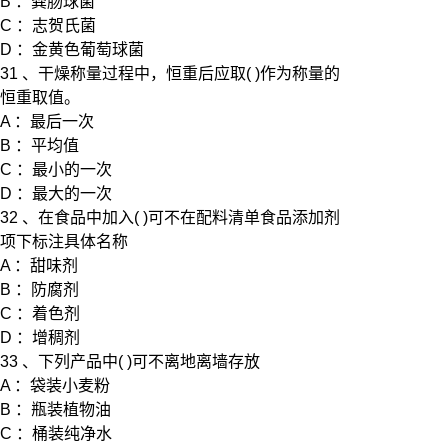
B ：粪肠球菌
C ：志贺氏菌
D ：金黄色葡萄球菌
31 、干燥称量过程中，恒重后应取( )作为称量的
恒重取值。
A ：最后一次
B ：平均值
C ：最小的一次
D ：最大的一次
32 、在食品中加入( )可不在配料清单食品添加剂
项下标注具体名称
A ：甜味剂
B ：防腐剂
C ：着色剂
D ：增稠剂
33 、下列产品中( )可不离地离墙存放
A ：袋装小麦粉
B ：瓶装植物油
C ：桶装纯净水