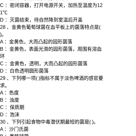
C ：密闭容器，打开电源开关，加热至温度为12
1℃
D ：灭菌结束，待自然降到室温后开盖
28 、金黄色葡萄球菌在血平板上的菌落特点是(
)。
A ：金黄色，大而凸起的园形菌落
B ：金黄色，表面光滑的园形菌落，周围有溶血
环
C ：金黄色，透明，大而凸起的园形菌落
D ：白色透明圆形菌落
29 、下列哪一项( )指标不属于淡色啤酒的感官要
求。
A ：色度
B ：浊度
C ：保质期
D ：泡沫
30 、下列引起食物中毒潜伏期最短的菌是( )。
A ：沙门氏菌