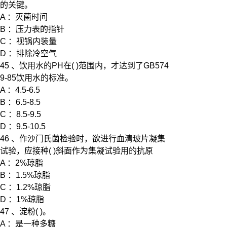
的关键。
A ：灭菌时间
B ：压力表的指针
C ：视锅内装量
D ：排除冷空气
45 、饮用水的PH在( )范围内，才达到了GB574
9-85饮用水的标准。
A ：4.5-6.5
B ：6.5-8.5
C ：8.5-9.5
D ：9.5-10.5
46 、作沙门氏菌检验时，欲进行血清玻片凝集
试验，应接种( )斜面作为集凝试验用的抗原
A ：2%琼脂
B ：1.5%琼脂
C ：1.2%琼脂
D ：1%琼脂
47 、淀粉( )。
A ：是一种多糖