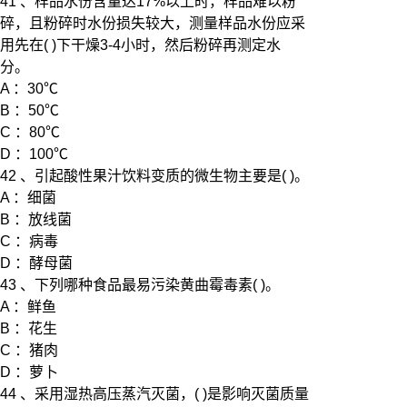
41 、样品水份含量达17%以上时，样品难以粉
碎，且粉碎时水份损失较大，测量样品水份应采
用先在( )下干燥3-4小时，然后粉碎再测定水
分。
A ：30℃
B ：50℃
C ：80℃
D ：100℃
42 、引起酸性果汁饮料变质的微生物主要是( )。
A ：细菌
B ：放线菌
C ：病毒
D ：酵母菌
43 、下列哪种食品最易污染黄曲霉毒素( )。
A ：鲜鱼
B ：花生
C ：猪肉
D ：萝卜
44 、采用湿热高压蒸汽灭菌，( )是影响灭菌质量