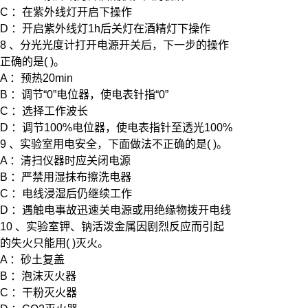
C ：在紫外线灯开启下操作
D ：开启紫外线灯1h后关灯在酒精灯下操作
8 、分光光度计打开电源开关后，下一步的操作
正确的是( )。
A ：预热20min
B ：调节“0”电位器，使电表针指“0”
C ：选择工作波长
D ：调节100%电位器，使电表指针至透光100%
9 、实验室用电安全，下面做法不正确的是( )。
A ：清扫仪器时应关闭电源
B ：严禁用湿抹布擦洗电器
C ：电线浸湿后仍继续工作
D ：遇触电事故迅速关电源或用绝缘物拨开电线
10 、实验室钾、钠活泼金属因剧烈反应而引起
的失火只能用( )灭火。
A ：砂土复盖
B ：泡沫灭火器
C ：干粉灭火器