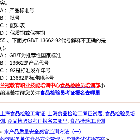
容。
A ：产品标准号
B ：批号
C ：配料表
D ：保质期或保存期
55 、下面对GB/T 13662-92代号解释不正确的是
( )。
A ：GB/T为推荐性国家标准
B ：13662是产品代号
C ：92是标准发布年号
D ：13662是标准顺序号
兰冠教育职业技能培训中心
食品检验员培训
部
小
编温馨提醒您关注
食品检验员考证报名去哪里
上海食品检验工考证
,
上海食品检验工考证试题
,
食品检验员培
训
,
食品检验员考证报名去哪里
,
食品检验工培训
«
水产品质量安全感官监测方法（一）
餐饮服务单位食品安全管理员培训考试试题答案
»