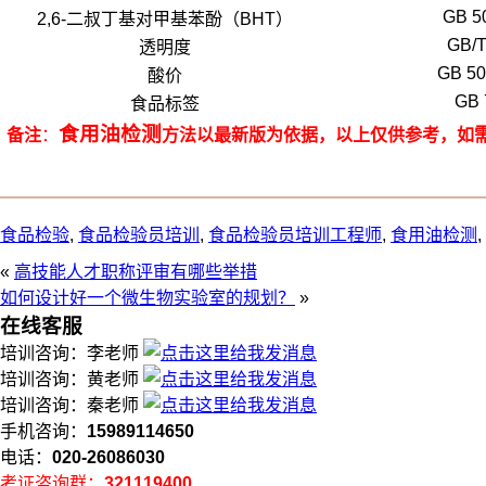
GB 5
2,6-二叔丁基对甲基苯酚（BHT）
GB/T
透明度
GB 50
酸价
GB 
食品标签
食用油检测
备注
：
方法以最新版为依据，以上仅供参考，如
食品检验
,
食品检验员培训
,
食品检验员培训工程师
,
食用油检测
,
«
高技能人才职称评审有哪些举措
如何设计好一个微生物实验室的规划？
»
在线客服
培训咨询：李老师
培训咨询：黄老师
培训咨询：秦老师
手机咨询：
15989114650
电话：
020-26086030
考证咨询群：
321119400