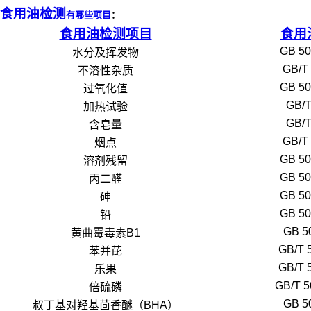
食用油检测
有哪些项目
：
食用油检测项目
食用
GB 50
水分及挥发物
GB/T
不溶性杂质
GB 50
过氧化值
GB/T
加热试验
GB/T
含皂量
GB/T
烟点
GB 50
溶剂残留
GB 50
丙二醛
GB 50
砷
GB 50
铅
GB 5
黄曲霉毒素B1
GB/T 
苯并芘
GB/T 
乐果
GB/T 5
倍硫磷
GB 5
叔丁基对羟基茴香醚（BHA）