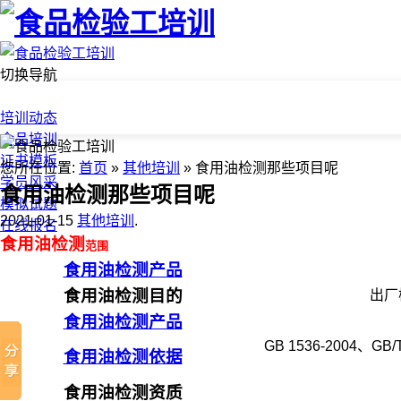
切换导航
首页
培训动态
食品培训
证书模板
您所在位置:
首页
»
其他培训
» 食用油检测那些项目呢
学员风采
食用油检测那些项目呢
模拟试题
2021-01-15
其他培训
.
在线报名
食用油检测
范围
食用油检测产品
食用油检测目的
出厂
食用油检测产品
GB 1536-2004、GB/T
食用油检测依据
食用油检测资质