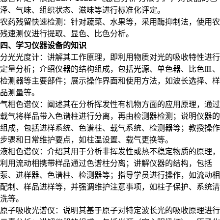
泽、气味、组织状态、滋味等进行标准化评定。
农药残留快速检测：针对蔬菜、水果等，采用酶抑制法，使用农
残速测仪进行提取、显色、比色分析。
四、学习仪器设备的知识
分光光度计：讲解其工作原理，即利用物质对光的吸收特性进行
定量分析；介绍仪器的结构组成，包括光源、单色器、比色皿、
检测器等主要部件；展示操作界面和使用方法，如波长选择、样
品测量等。
气相色谱仪：阐述其在分析挥发性有机物方面的应用原理，通过
载气将样品带入色谱柱进行分离，再由检测器检测；说明仪器的
组成，包括进样系统、色谱柱、载气系统、检测器等；教授操作
步骤和日常维护要点，如柱温设置、载气更换等。
液相色谱仪：介绍其用于分析非挥发性或热不稳定物质的原理，
利用流动相携带样品通过色谱柱分离；讲解仪器的结构，包括
泵、进样器、色谱柱、检测器等；指导学员进行操作，如流动相
配制、样品进样等，并强调维护注意事项，如柱子保护、系统清
洗等。
原子吸收光谱仪：说明其基于原子对特定波长光的吸收原理进行