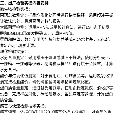
三、出厂检验实操内容安排
微生物检验实操：
菌落总数测定：样品均质化处理后进行梯度稀释，采用倾注平板
计数法培养，最后菌落计数与报告。
大肠菌群检测：运用MPN法或平板计数法，进行LST肉汤初发
酵和BGLB肉汤复发酵确认，计算MPN值。
霉菌和酵母计数：使用孟加拉红培养基或PDA培养基，25℃培
养5-7天，观察计数。
理化检验实操：
水分含量测定：采用常压干燥法或减压干燥法，使用分析天平、
干燥箱、干燥器等仪器，精确称取样品后进行烘干至恒重，计算
水分含量。
酸价与过氧化值测定：对于食用油、油炸食品等，运用氢氧化钾
滴定法检测酸价，硫代硫酸钠滴定法检测过氧化值。
蛋白质含量测定：通过凯氏定氮法，使用凯氏定氮仪、消化炉等
设备，完成样品消化、蒸馏与吸收、盐酸滴定等步骤，计算蛋白
质含量。
感官与快速检测技术实操：
感官评定：依据GB/T 10220《感官分析 方法学》，对食品的色