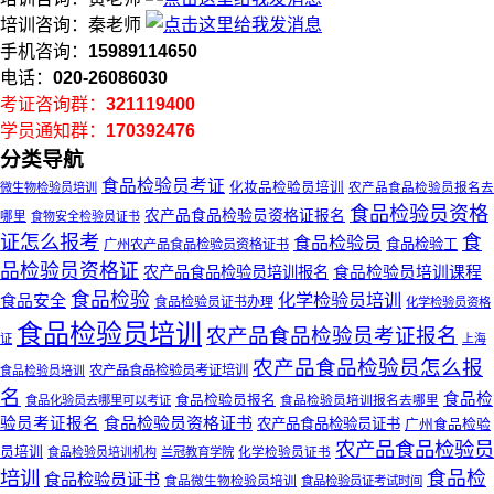
培训咨询：秦老师
手机咨询：
15989114650
电话：
020-26086030
考证咨询群：
321119400
学员通知群：
170392476
分类导航
食品检验员考证
化妆品检验员培训
微生物检验员培训
农产品食品检验员报名去
食品检验员资格
农产品食品检验员资格证报名
哪里
食物安全检验员证书
证怎么报考
食
食品检验员
食品检验工
广州农产品食品检验员资格证书
品检验员资格证
农产品食品检验员培训报名
食品检验员培训课程
食品检验
化学检验员培训
食品安全
食品检验员证书办理
化学检验员资格
食品检验员培训
农产品食品检验员考证报名
证
上海
农产品食品检验员怎么报
农产品食品检验员考证培训
食品检验员培训
名
食品检
食品检验员报名
食品检验员培训报名去哪里
食品化验员去哪里可以考证
食品检验员资格证书
验员考证报名
农产品食品检验员证书
广州食品检验
农产品食品检验员
员培训
化学检验员证书
食品检验员培训机构
兰冠教育学院
培训
食品检
食品检验员证书
食品微生物检验员培训
食品检验员证考试时间