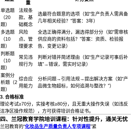
重​​
单选题
法规条
选最符合题意的选项（如“生产负责人需具备
（20
款、基
几年相关经验？”答案：3年）
题）
础概念
多选题
风险
全选正确得满分，漏选得部分分（如“需审核
（10
点、管
供应商的资料包括？”答案：资质、检验报
题）
理要求
告、变更记录）
判断题
常见违
判断对错并简述理由（如“生产记录可事后补
（10
规行为
填”→错误，需实时记录）
题）
案例分
综合应
分析问题→引用法规→提出解决方案（如“产
析题（2
用能力
品微生物超标，如何追溯与整改？”）
题）
3. 合格标准
理论考试≥70分，实操考核≥80分，且无重大操作失误（如违反
洁净区操作规范），方可获得培训合格证书。
四、兰冠教育学院培训课程：针对性提升，通关无忧
兰冠教育的“
化妆品生产质量负责人专项课程
”紧