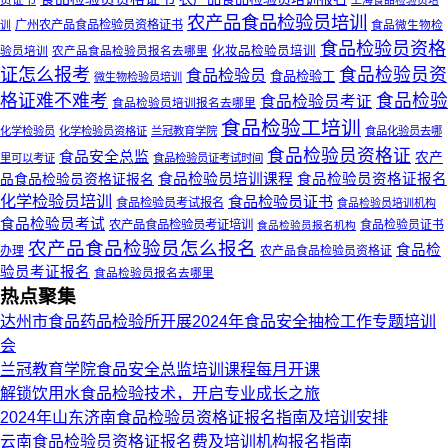
上海食品检验员培
农产品食品检验员培训
广州农产品食品检验员资格证书
食品微生物检
训
食品检验员资格
验员培训
化妆品检验员培训
农产品食品检验员报名去哪里
证怎么报考
食品检验员资
食品检验员
食品检验工
微生物检验员培训
格证难不难考
食品检验
食品检验员考证
食品检验员培训报名去哪里
食品检验工培训
化学检验员
化学检验员资格证
兰冠教育学院
食品化验员去哪
食品检验员资格证
食品安全总监
农产
里可以考证
食品检验员证考试时间
品食品检验员资格证报名
食品检验员培训课程
食品检验员资格证报名
化学检验员培训
食品检验员证书
食品检验员考试报名
食品检验员培训机构
食品检验员考试
农产品食品检验员考证培训
食品检验员证书
食品检验员报名机构
农产品食品检验员怎么报名
食品检
办理
农产品食品检验员资格证
验员考证报名
食品检验员报名去哪里
热点聚集
达州市食品药品检验所开展2024年食品安全抽检工作专题培训
会
兰冠教育学院食品安全总监培训课程每月开课
解锁饮用水食品检验技术，开启专业成长之旅
2024年山东济南食品检验员资格证报名指南及培训安排
云南食品检验员资格证报名费及培训机构报名指南