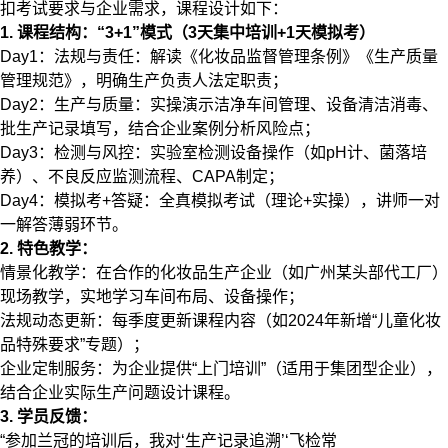
扣考试要求与企业需求，课程设计如下：
1. 课程结构：“3+1”模式（3天集中培训+1天模拟考）
​​Day1：法规与责任​​：解读《化妆品监督管理条例》《生产质量
管理规范》，明确生产负责人法定职责；
​​Day2：生产与质量​​：实操演示洁净车间管理、设备清洁消毒、
批生产记录填写，结合企业案例分析风险点；
​​Day3：检测与风控​​：实验室检测设备操作（如pH计、菌落培
养）、不良反应监测流程、CAPA制定；
​​Day4：模拟考+答疑​​：全真模拟考试（理论+实操），讲师一对
一解答薄弱环节。
2. 特色教学：
​​情景化教学​​：在合作的化妆品生产企业（如广州某头部代工厂）
现场教学，实地学习车间布局、设备操作；
​​法规动态更新​​：每季度更新课程内容（如2024年新增“儿童化妆
品特殊要求”专题）；
​​企业定制服务​​：为企业提供“上门培训”（适用于集团型企业），
结合企业实际生产问题设计课程。
3. 学员反馈：
“参加兰冠的培训后，我对‘生产记录追溯’‘飞检常