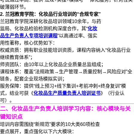
破薄弱环节。
2. 兰冠教育学院：化妆品行业培训的“合规专家”
兰冠教育学院深耕化妆品培训领域10余年，与药
监局、化妆品检验检测机构深度合作，其“
化妆
品生产负责人专项培训课程
”以​​高通过率、强实
用性​​著称，核心优势如下：
​​权威资质​​：拥有职业技能培训资质，课程内容纳入“化妆品行业
继续教育体系”；
​​师资团队​​：由10年以上化妆品企业质量总监组成；
​​课程体系​​：覆盖“法规政策→生产管理→质量控制→风险应对”全
链条，配套企业现场模拟实训；
​​服务保障​​：提供“线上预习+线下集训+考前冲刺+终身复训”模
式，结业可获《
化妆品生产质量负责人培训证书
》（行业认
可）。
二、化妆品生产负责人培训学习内容：核心模块与关
键知识点
培训内容需围绕“新规范”要求的10大类60项检查
要点展开，重点强化以下六大模块：