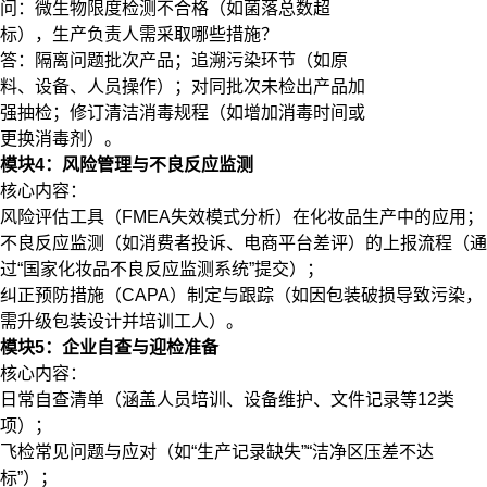
问：微生物限度检测不合格（如菌落总数超
标），生产负责人需采取哪些措施？
答：隔离问题批次产品；追溯污染环节（如原
料、设备、人员操作）；对同批次未检出产品加
强抽检；修订清洁消毒规程（如增加消毒时间或
更换消毒剂）。
模块4：风险管理与不良反应监测
​​核心内容​​：
风险评估工具（FMEA失效模式分析）在化妆品生产中的应用；
不良反应监测（如消费者投诉、电商平台差评）的上报流程（通
过“国家化妆品不良反应监测系统”提交）；
纠正预防措施（CAPA）制定与跟踪（如因包装破损导致污染，
需升级包装设计并培训工人）。
模块5：企业自查与迎检准备
​​核心内容​​：
日常自查清单（涵盖人员培训、设备维护、文件记录等12类
项）；
飞检常见问题与应对（如“生产记录缺失”“洁净区压差不达
标”）；