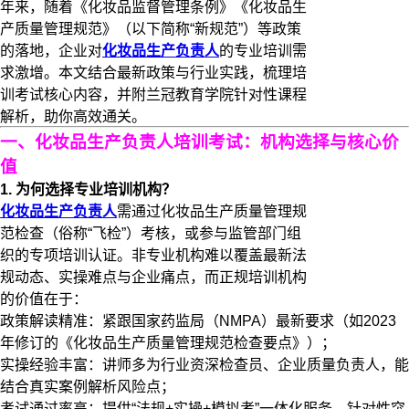
年来，随着《化妆品监督管理条例》《化妆品生
产质量管理规范》（以下简称“新规范”）等政策
的落地，企业对
化妆品生产负责人
的专业培训需
求激增。本文结合最新政策与行业实践，梳理培
训考试核心内容，并附​​兰冠教育学院​​针对性课程
解析，助你高效通关。
一、化妆品生产负责人培训考试：机构选择与核心价
值
1. 为何选择专业培训机构？
化妆品生产负责人
需通过​​化妆品生产质量管理规
范检查​​（俗称“飞检”）考核，或参与监管部门组
织的专项培训认证。非专业机构难以覆盖最新法
规动态、实操难点与企业痛点，而正规培训机构
的价值在于：
​​政策解读精准​​：紧跟国家药监局（NMPA）最新要求（如2023
年修订的《化妆品生产质量管理规范检查要点》）；
​​实操经验丰富​​：讲师多为行业资深检查员、企业质量负责人，能
结合真实案例解析风险点；
​​考试通过率高​​：提供“法规+实操+模拟考”一体化服务，针对性突