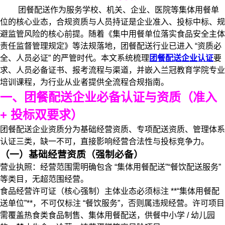
团餐配送作为服务学校、机关、企业、医院等集体用餐单
位的核心业态，合规资质与人员持证是企业准入、投标中标、规
避监管风险的核心前提。随着《集中用餐单位落实食品安全主体
责任监督管理规定》等法规落地，团餐配送行业已进入 “资质必
全、人员必证” 的严管时代。本文系统梳理
团餐配送企业认证
要
求、人员必备证书、报考流程与渠道，并嵌入兰冠教育学院专业
培训课程，为行业从业者提供全流程合规指南。
一、团餐配送企业必备认证与资质（准入
+ 投标双要求）
团餐配送企业资质分为基础经营资质、专项配送资质、管理体系
认证三类，缺一不可，直接影响经营合法性与投标竞争力。
（一）基础经营资质（强制必备）
营业执照：经营范围需明确包含 “集体用餐配送”“餐饮配送服务”
等类目，无超范围经营。
食品经营许可证（核心强制）主体业态必须标注 **“集体用餐配
送单位”**，不可仅标注 “餐饮服务”，否则属违规经营。许可项目
需覆盖热食类食品制售、集体用餐配送，供餐中小学 / 幼儿园