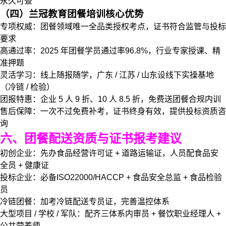
永久可查
（四）兰冠教育团餐培训核心优势
专项权威：团餐领域唯一全品类授权考点，证书符合监管与投标
要求
高通过率：2025 年团餐学员通过率96.8%，行业专家授课、精
准押题
灵活学习：线上随报随学，广东 / 江苏 / 山东设线下实操基地
（冷链 / 检验）
团报特惠：企业 5 人 9 折、10 人 8.5 折，免费送团餐合规内训
售后保障：一次不过免费补考，证书终身有效，提供投标资质咨
询
六、团餐配送资质与证书报考建议
初创企业：先办食品经营许可证 + 道路运输证，人员配食品安
全员 + 健康证
投标企业：必备ISO22000/HACCP + 食品安全总监 + 食品检验
员
冷链团餐：加考冷链配送专员证，完善温控体系
大型项目 / 学校 / 军队：配齐三体系内审员 + 餐饮职业经理人 +
公共营养师