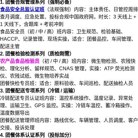
1. 团餐合规管理系列（强制必备）
食品安全总监认证班
（法规强制）内容：主体责任、日管控周排
查月调度、应急处置、投标合规中国政府网，时长：3 天线上 +
1 天线下，含题库 + 考前冲刺
食品安全员（初 / 中 / 高）班内容：卫生规范、检验基础、
HACCP、记录管理、现场实操，适合：团餐品控、车间管理、
配送主管
2. 团餐检验检测系列（质检刚需）
农产品食品检验员
（初 / 中 / 高）班内容：微生物检测、农残快
检、理化分析、留样规范、CNAS 管理，实操：ATP 荧光检测
仪、农残试纸、微生物培养实战
团餐快检专员班：适合：原料验收、车间巡检、配送抽检人员
3. 团餐配送专项系列（冷链 / 运输）
冷链配送专员认证班内容：温控系统操作、温度记录、异常处
理、运输卫生、GPS 监控。实操：冷链车温控、蓄冷箱操作、
温度数据导出
团餐配送管理师班内容：路线优化、车辆管理、人员调度、客户
交接、投诉处理
4. 团餐体系认证系列（投标加分）