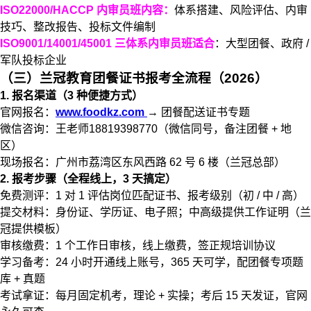
ISO22000/HACCP 内审员班内容：
体系搭建、风险评估、内审
技巧、整改报告、投标文件编制
ISO9001/14001/45001 三体系内审员班适合
：大型团餐、政府 /
军队投标企业
（三）兰冠教育团餐证书报考全流程（2026）
1. 报名渠道（3 种便捷方式）
官网报名：
www.foodkz.com
→ 团餐配送证书专题
微信咨询：王老师18819398770（微信同号，备注团餐 + 地
区）
现场报名：广州市荔湾区东风西路 62 号 6 楼（兰冠总部）
2. 报考步骤（全程线上，3 天搞定）
免费测评：1 对 1 评估岗位匹配证书、报考级别（初 / 中 / 高）
提交材料：身份证、学历证、电子照；中高级提供工作证明（兰
冠提供模板）
审核缴费：1 个工作日审核，线上缴费，签正规培训协议
学习备考：24 小时开通线上账号，365 天可学，配团餐专项题
库 + 真题
考试拿证：每月固定机考，理论 + 实操；考后 15 天发证，官网