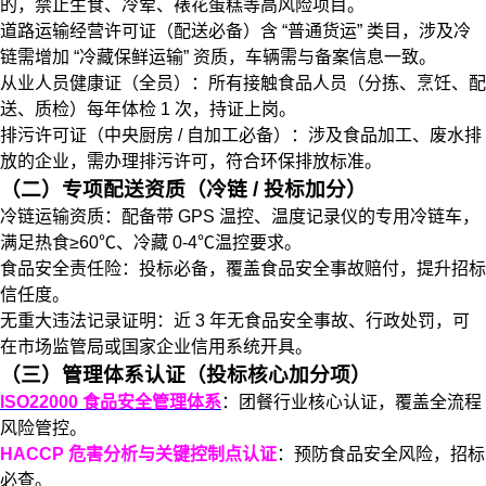
的，禁止生食、冷荤、裱花蛋糕等高风险项目。
道路运输经营许可证（配送必备）含 “普通货运” 类目，涉及冷
链需增加 “冷藏保鲜运输” 资质，车辆需与备案信息一致。
从业人员健康证（全员）：所有接触食品人员（分拣、烹饪、配
送、质检）每年体检 1 次，持证上岗。
排污许可证（中央厨房 / 自加工必备）：涉及食品加工、废水排
放的企业，需办理排污许可，符合环保排放标准。
（二）专项配送资质（冷链 / 投标加分）
冷链运输资质：配备带 GPS 温控、温度记录仪的专用冷链车，
满足热食≥60℃、冷藏 0-4℃温控要求。
食品安全责任险：投标必备，覆盖食品安全事故赔付，提升招标
信任度。
无重大违法记录证明：近 3 年无食品安全事故、行政处罚，可
在市场监管局或国家企业信用系统开具。
（三）管理体系认证（投标核心加分项）
ISO22000 食品安全管理体系
：团餐行业核心认证，覆盖全流程
风险管控。
HACCP 危害分析与关键控制点认证
：预防食品安全风险，招标
必查。