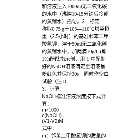
和溶液注入
1000ml
无二氧化碳
的水中（沸腾
10-15
分钟后冷却
的蒸镏水）摇匀。
2
．标定
称取
0.75 g
于
105
—
110
℃烘至恒
重（2.5小时）的基准邻苯二甲
酸氢钾，溶于
50ml
无二氧化碳
的蒸镏水中，加两滴
10g/L (
即
1%)
酚酞指示剂，用‘
1
’中配制
好的
NaOH
溶液滴定至溶液呈
粉红色并保持
30s
，同时作空白
试验（注
1
）
3
．计算：
NaOH
标准溶液浓度按下式计
算：
m
×
1000
c(NaOH)=
(V1-V2)M
式中：
m
：邻苯二甲酸氢钾的质量的