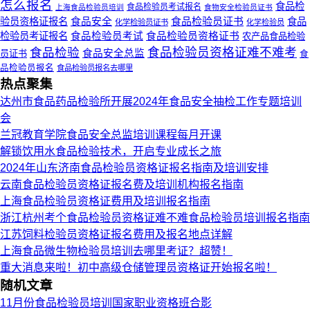
怎么报名
食品检
食品检验员考试报名
上海食品检验员培训
食物安全检验员证书
食品检验员证书
验员资格证报名
食品安全
食品
化学检验员证书
化学检验员
检验员考证报名
食品检验员考试
食品检验员资格证书
农产品食品检验
食品检验
食品检验员资格证难不难考
食品安全总监
员证书
食
品检验员报名
食品检验员报名去哪里
热点聚集
达州市食品药品检验所开展2024年食品安全抽检工作专题培训
会
兰冠教育学院食品安全总监培训课程每月开课
解锁饮用水食品检验技术，开启专业成长之旅
2024年山东济南食品检验员资格证报名指南及培训安排
云南食品检验员资格证报名费及培训机构报名指南
上海食品检验员资格证费用及培训报名指南
浙江杭州考个食品检验员资格证难不难食品检验员培训报名指南
江苏饲料检验员资格证报名费用及报名地点详解
上海食品微生物检验员培训去哪里考证？超赞！
重大消息来啦！初中高级仓储管理员资格证开始报名啦！
随机文章
11月份食品检验员培训国家职业资格班合影