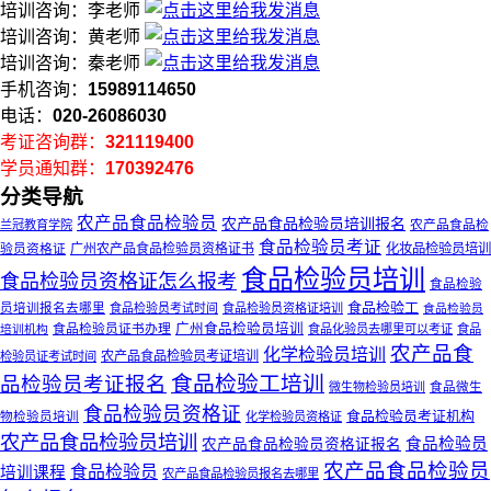
培训咨询：李老师
培训咨询：黄老师
培训咨询：秦老师
手机咨询：
15989114650
电话：
020-26086030
考证咨询群：
321119400
学员通知群：
170392476
分类导航
农产品食品检验员
农产品食品检验员培训报名
农产品食品检
兰冠教育学院
食品检验员考证
验员资格证
广州农产品食品检验员资格证书
化妆品检验员培训
食品检验员培训
食品检验员资格证怎么报考
食品检验
食品检验工
员培训报名去哪里
食品检验员考试时间
食品检验员资格证培训
食品检验员
食品检验员证书办理
广州食品检验员培训
培训机构
食品化验员去哪里可以考证
食品
农产品食
化学检验员培训
农产品食品检验员考证培训
检验员证考试时间
食品检验工培训
品检验员考证报名
微生物检验员培训
食品微生
食品检验员资格证
食品检验员考证机构
物检验员培训
化学检验员资格证
农产品食品检验员培训
食品检验员
农产品食品检验员资格证报名
农产品食品检验员
食品检验员
培训课程
农产品食品检验员报名去哪里