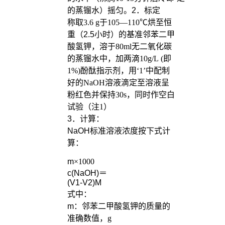
的蒸镏水）摇匀。
2
．标定
称取
3.6 g
于
105
—
110
℃烘至恒
重（2.5小时）的基准邻苯二甲
酸氢钾，溶于
80ml
无二氧化碳
的蒸镏水中，加两滴
10g/L (
即
1%)
酚酞指示剂，用‘
1
’中配制
好的
NaOH
溶液滴定至溶液呈
粉红色并保持
30s
，同时作空白
试验（注
1
）
3
．计算：
NaOH
标准溶液浓度按下式计
算：
m
×
1000
c(NaOH)
＝
(V1-V2)M
式中：
m
：邻苯二甲酸氢钾的质量的
准确数值，
g