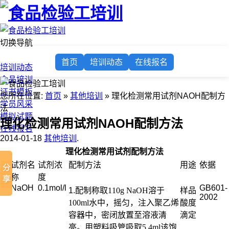
切换导航
首页
首页
培训动态
在线报名
培训动态
食品培训
证书模板
您所在位置:
首页
»
其他培训
» 理化检测常用试剂NAOH配制方
学员风采
法
模拟试题
理化检测常用试剂NAOH配制方法
在线报名
2014-01-18
其他培训
.
理化检测常用试剂配制方法
序
试剂名
试剂浓
配制方法
用途
依据
号
称
度
1
NaOH
0.1mol/l
GB601-
1.
配制
称取
110g NaOH
溶于
样品
2002
100ml
水中，摇匀，注入聚乙烯
酸度
容器中，密闭放置至溶液清
滴定
亮。用塑料吸管吸取
5.4ml
该饱