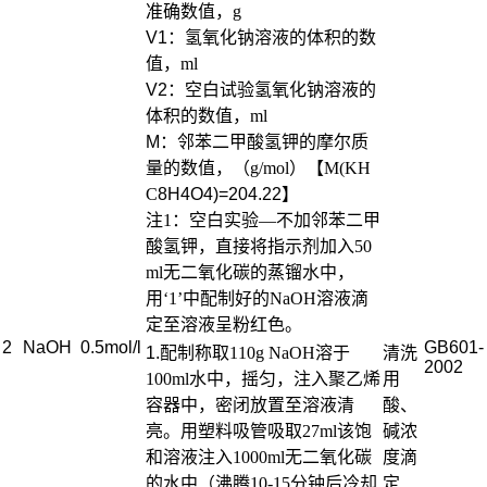
准确数值，
g
V1：氢氧化钠溶液的体积的数
值，
ml
V2：空白试验氢氧化钠溶液的
体积的数值，
ml
M
：邻苯二甲酸氢钾的摩尔质
量的数值，（
g/mol
）【
M(KH
C
8H4O4)=204.22
】
注
1
：空白实验—不加邻苯二甲
酸氢钾，直接将指示剂加入
50
ml
无二氧化碳的蒸镏水中，
用‘
1
’中配制好的
NaOH
溶液滴
定至溶液呈粉红色。
2
NaOH
0.5mol/l
GB601-
1.
配制
称取
110g NaOH
溶于
清洗
2002
100ml
水中，摇匀，注入聚乙烯
用
容器中，密闭放置至溶液清
酸、
亮。用塑料吸管吸取
27ml
该饱
碱浓
和溶液注入
1000ml
无二氧化碳
度滴
的水中（沸腾
10-15
分钟后冷却
定