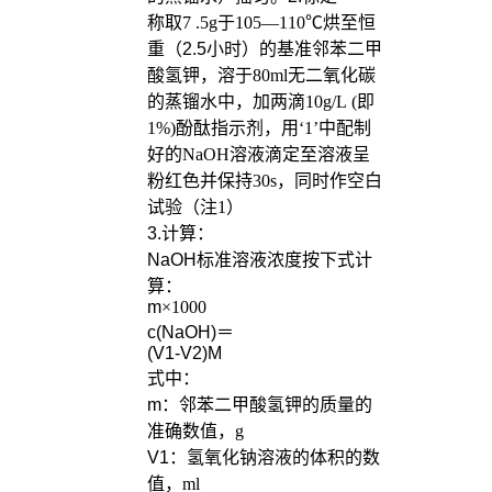
称取
7 .5g
于
105
—
110
℃烘至恒
重（2.5小时）的基准邻苯二甲
酸氢钾，溶于
80ml
无二氧化碳
的蒸镏水中，加两滴
10g/L (
即
1%)
酚酞指示剂，用‘
1
’中配制
好的
NaOH
溶液滴定至溶液呈
粉红色并保持
30s
，同时作空白
试验（注
1
）
3.
计算：
NaOH
标准溶液浓度按下式计
算：
m
×
1000
c(NaOH)
＝
(V1-V2)M
式中：
m
：邻苯二甲酸氢钾的质量的
准确数值，
g
V1：氢氧化钠溶液的体积的数
值，
ml