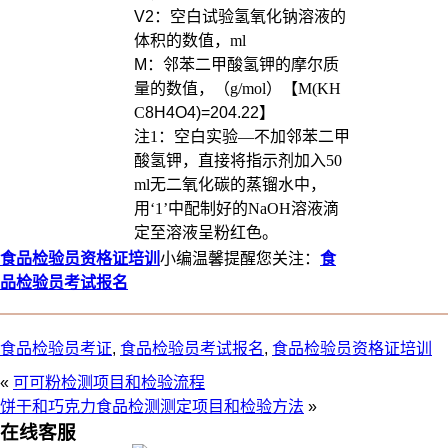
V2：空白试验氢氧化钠溶液的
体积的数值，
ml
M
：邻苯二甲酸氢钾的摩尔质
量的数值，（
g/mol
）【
M(KH
C
8H4O4)=204.22
】
注
1
：空白实验—不加邻苯二甲
酸氢钾，直接将指示剂加入
50
ml
无二氧化碳的蒸镏水中，
用‘
1
’中配制好的
NaOH
溶液滴
定至溶液呈粉红色。
食品检验员资格证培训
小编温馨提醒您关注：
食
品检验员考试报名
食品检验员考证
,
食品检验员考试报名
,
食品检验员资格证培训
«
可可粉检测项目和检验流程
饼干和巧克力食品检测测定项目和检验方法
»
在线客服