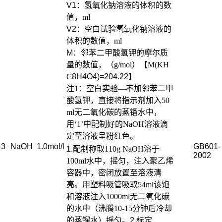
V1：氢氧化钠溶液的体积的数
值，
ml
V2：空白试验氢氧化钠溶液的
体积的数值，
ml
M
：邻苯二甲酸氢钾的摩尔质
量的数值，（
g/mol
）【
M(KH
C
8H4O4)=204.22
】
注
1
：空白实验—不加邻苯二甲
酸氢钾，直接将指示剂加入
50
ml
无二氧化碳的蒸镏水中，
用‘
1
’中配制好的
NaOH
溶液滴
定至溶液呈粉红色。
3
NaOH
1.0mol/l
GB601-
1.
配制
称取
110g NaOH
溶于
2002
100ml
水中，摇匀，注入聚乙烯
容器中，密闭放置至溶液清
亮。用塑料吸管吸取
54ml
该饱
和溶液注入
1000ml
无二氧化碳
的水中（沸腾
10-15
分钟后冷却
的蒸镏水）摇匀。
2.
标定