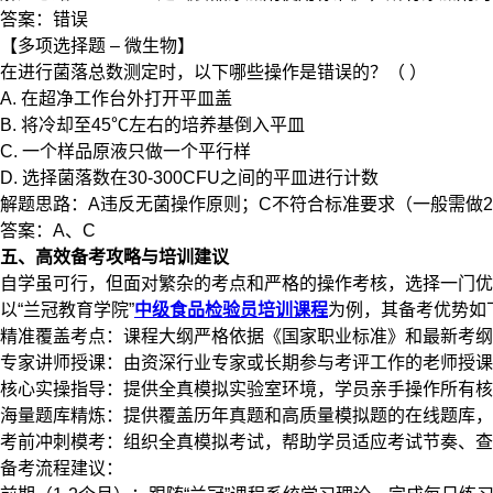
答案：错误
【多项选择题 – 微生物】
在进行菌落总数测定时，以下哪些操作是错误的？（ ）
A. 在超净工作台外打开平皿盖
B. 将冷却至45℃左右的培养基倒入平皿
C. 一个样品原液只做一个平行样
D. 选择菌落数在30-300CFU之间的平皿进行计数
解题思路：A违反无菌操作原则；C不符合标准要求（一般需做2
答案：A、C
五、高效备考攻略与培训建议
自学虽可行，但面对繁杂的考点和严格的操作考核，选择一门优
以“兰冠教育学院”
中级食品检验员培训课程
为例，其备考优势如
精准覆盖考点：课程大纲严格依据《国家职业标准》和最新考纲
专家讲师授课：由资深行业专家或长期参与考评工作的老师授课
核心实操指导：提供全真模拟实验室环境，学员亲手操作所有核
海量题库精炼：提供覆盖历年真题和高质量模拟题的在线题库，
考前冲刺模考：组织全真模拟考试，帮助学员适应考试节奏、查
备考流程建议：