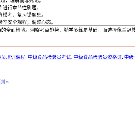
习题，理解而非死记。
库进行章节性刷题。
真模考，复习错题集。
验室安全规程，调整心态。
力的全面检验。洞察考点趋势、勤学多练是基础，而选择像兰冠
验员培训课程
,
中级食品检验员考试
,
中级食品检验员资格证
,
中级
会
训
»