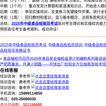
前期（1-2个月）：跟随“兰冠”课程系统学习理论，完成每日练
中期（1个月）：重点攻克计算题和易混淆知识点，开始进入题
后期（2周）：参加实操培训，反复练习关键操作步骤。进行全
考前（1周）：回归教材和笔记，温习基本概念、法规条款和实
总结：
2025年中级食品检验员考试
是对考生理论和实操综合能
预祝各位考生备考顺利，成功夺证！
2025年中级食品检验员考试
,
中级食品检验员培训
,
中级食品检
品检验员资格证书
«
食品抽检司召开2026年食品安全抽检监测计划编制系列座谈
严把质量关，月满人团圆——月饼出厂检验全方位指南及技术培
在线客服
培训咨询：李老师
培训咨询：黄老师
培训咨询：秦老师
手机咨询：
15989114650
电话：
020-26086030
考证咨询群：
321119400