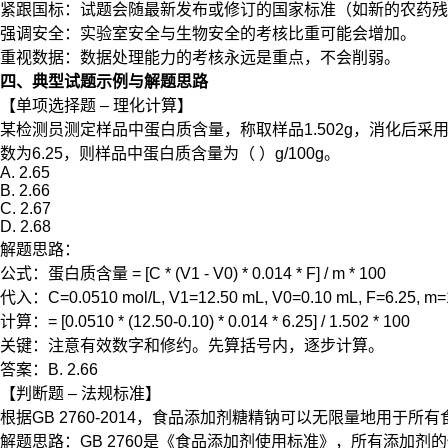
紧跟国标：试题会随最新发布或修订的国家标准（如新的农药残
强调安全：实验室安全与生物安全的考核比重可能会增加。
重视数据：数据处理能力的考核永远是重点，不会削弱。
四、典型试题示例与解题思路
【单项选择题 – 理化计算】
某检测员测定样品中蛋白质含量，称取样品1.502g，消化后采用凯
数为6.25，则样品中蛋白质含量为（ ）g/100g。
A. 2.65
B. 2.66
C. 2.67
D. 2.68
解题思路：
公式：蛋白质含量 = [C * (V1 - V0) * 0.014 * F] / m * 100
代入：C=0.0510 mol/L, V1=12.50 mL, V0=0.10 mL, F=6.25, m=
计算：= [0.0510 * (12.50-0.10) * 0.014 * 6.25] / 1.502 * 100
关键：注意有效数字和修约。先算括号内，逐步计算。
答案：B. 2.66
【判断题 – 法规标准】
根据GB 2760-2014，食品添加剂糖精钠可以无限量地用于所有
解题思路：GB 2760是《食品添加剂使用标准》，所有添加剂