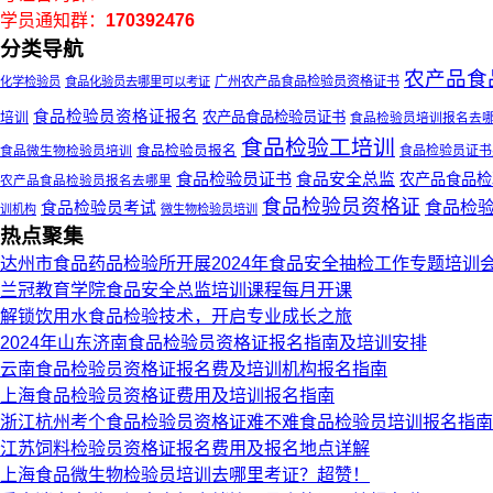
学员通知群：
170392476
分类导航
农产品食
广州农产品食品检验员资格证书
化学检验员
食品化验员去哪里可以考证
食品检验员资格证报名
培训
农产品食品检验员证书
食品检验员培训报名去
食品检验工培训
食品微生物检验员培训
食品检验员报名
食品检验员证书
食品检验员证书
食品安全总监
农产品食品检
农产品食品检验员报名去哪里
食品检验员资格证
食品检
食品检验员考试
训机构
微生物检验员培训
热点聚集
达州市食品药品检验所开展2024年食品安全抽检工作专题培训
兰冠教育学院食品安全总监培训课程每月开课
解锁饮用水食品检验技术，开启专业成长之旅
2024年山东济南食品检验员资格证报名指南及培训安排
云南食品检验员资格证报名费及培训机构报名指南
上海食品检验员资格证费用及培训报名指南
浙江杭州考个食品检验员资格证难不难食品检验员培训报名指南
江苏饲料检验员资格证报名费用及报名地点详解
上海食品微生物检验员培训去哪里考证？超赞！