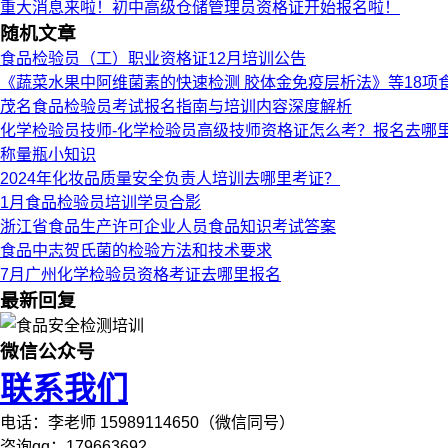
重大消息来啦！初中高级仓储管理员资格证开始报名啦！
随机文章
食品检验员（工）职业资格证12月培训公告
《蔬菜水果中阿维菌素的快速检测 胶体金免疫层析法》等18项
茂名食品检验员考试报名指南与培训内容深度解析
化学检验员技师-化学检验员高级技师资格证怎么考？报名去哪
称量瓶小知识
2024年化妆品质量安全负责人培训去哪里考证？
1月食品检验员培训学员合影
浙江省食品生产许可企业人员食品知识考试答案
食品中志贺氏菌的检验方法和技术要求
7月广州化学检验员资格考证去哪里报名
最新回复
微信公众号
联系我们
电话：李老师 15989114650（微信同号）
咨询qq：179663692