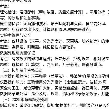
检验技术基础知识
考点：
理化检验：溶液配制（摩尔浓度、质量浓度计算）、滴定分析
等）的原理和注意事项。
微生物检验：无菌操作技术、培养基配制与灭菌、样品前处理、
题型：所有题型均涉及，计算题和原理理解题是难点。
实验室管理与安全
考点：仪器设备（天平、分光光度计、灭菌锅、培养箱等）的使
题型：选择题、判断题。纯记忆性内容较多。
数据处理与质量保证
考点：有效数字的修约与运算；误差分析（绝对误差、相对误差
题型：选择题（计算类）、判断题。几乎必考，是得分重点。
（二）技能操作考核重点
基本操作规范性：天平称量（差量法）、移液管/容量瓶的正确
仪器操作能力：正确使用分光光度计（比色皿配对、波长选择）
安全与卫生：是否穿着白大褂、实验台面整洁、器皿清洗、废弃
数据记录与处理：是否及时、规范、清晰地记录原始数据，并能
（三）2025年命题趋势预测
侧重应用：减少死记硬背，增加“根据某标准，判断某产品是否合