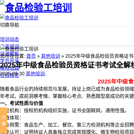
切换导航
首页
培训动态
食品培训
证书模板
您所在位置:
首页
»
其他培训
» 2025年中级食品检验员资格
学员风采
2025年中级食品检验员资格证书考试全
模拟试题
2025-09-30
其他培训
.
在线报名
2025年中
随着食品行业的持续规范与发展，持证上岗已成为食品检验领域
年考试，提前洞察考情、掌握核心考点、熟悉题型是成功的关键。
一、考试性质与价值
发证机构：授权的机构组织实施，证书全国联网，通用性强。
价值体现：
就业刚需：食品生产、加工、餐饮、第三方检测机构等企业招聘
技能认可：证明持证人具备独立完成常规理化、微生物检验项目