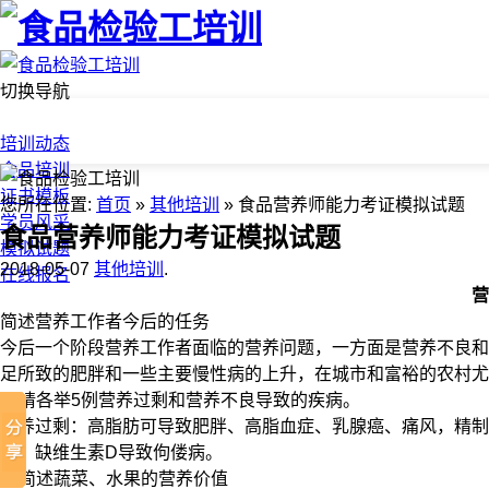
切换导航
首页
培训动态
食品培训
证书模板
您所在位置:
首页
»
其他培训
» 食品营养师能力考证模拟试题
学员风采
食品营养师能力考证模拟试题
模拟试题
2018-05-07
其他培训
.
在线报名
营
简述营养工作者今后的任务
今后一个阶段营养工作者面临的营养问题，一方面是营养不良和
足所致的肥胖和一些主要慢性病的上升，在城市和富裕的农村尤
2. 请各举5例营养过剩和营养不良导致的疾病。
营养过剩：高脂肪可导致肥胖、高脂血症、乳腺癌、痛风，精制
病；缺维生素D导致佝偻病。
3. 简述蔬菜、水果的营养价值