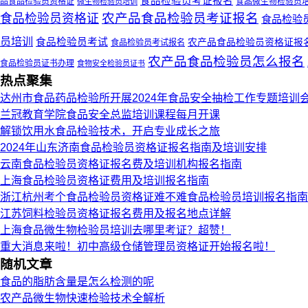
食品检验员考证报名
品食品检验员资格证
食品微生物检验员
微生物检验员培训
农产品食品检验员考证报名
食品检验员资格证
食品检验
员培训
食品检验员考试
农产品食品检验员资格证报
食品检验员考试报名
农产品食品检验员怎么报名
食品检验员证书办理
食物安全检验员证书
热点聚集
达州市食品药品检验所开展2024年食品安全抽检工作专题培训
兰冠教育学院食品安全总监培训课程每月开课
解锁饮用水食品检验技术，开启专业成长之旅
2024年山东济南食品检验员资格证报名指南及培训安排
云南食品检验员资格证报名费及培训机构报名指南
上海食品检验员资格证费用及培训报名指南
浙江杭州考个食品检验员资格证难不难食品检验员培训报名指南
江苏饲料检验员资格证报名费用及报名地点详解
上海食品微生物检验员培训去哪里考证？超赞！
重大消息来啦！初中高级仓储管理员资格证开始报名啦！
随机文章
食品的脂肪含量是怎么检测的呢
农产品微生物快速检验技术全解析