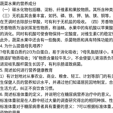
蔬菜水果的营养成分
（一）碳水化物包括糖、淀粉、纤维素和果胶物质。其所含种类
（三）无机盐其含量丰富，如钙、磷、铁、钾、钠、镁、铜等，是无
在烹调时去除部分草酸，可有利于无机盐的吸收。（四）芳香物
芳香物质为油状挥发性物质，称油精。水果中的有机酸以苹果酸
的消化。同时有机酸可使食物保持一定酸度，对维生素C的稳定
此外，蔬菜水果中还含有一些酶类、杀菌物质和具有特殊功能的
4. 为什么提倡母乳喂养？
?母乳蛋白质约2/3为白蛋白，易于消化吸收；?母乳脂肪球
肠道矿物质吸收；?矿物质含量较牛乳少，不会使婴儿肾溶质负
进双岐乳酸杆菌生长因子，有利杀肠道致病菌。
5. 简述如何进行营养健康教育
1）有计划地对从事农业、商业、粮食、轻工、计划等部门的有
生保健人员的营养知识水平，并通过他们知道居民因地制宜，合
生活方式，纠正不良饮食习惯。
6. 简述标准体重的定义，并说明它在糖尿病营养治疗中的意义
标准体重就是在人群中经过大量的调查研究得出的相同种族、性
标准体重对于糖尿病患者具有重要的意义：?可以根据标准体重
药物的用量。