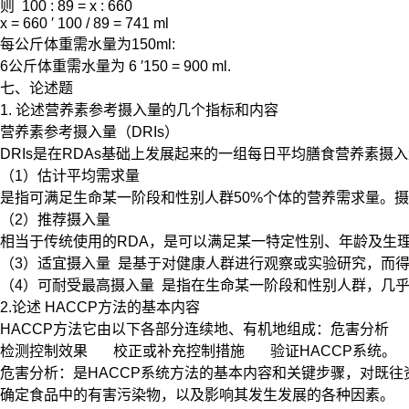
则 100 : 89 = x : 660
x = 660 ′ 100 / 89 = 741 ml
每公斤体重需水量为150ml:
6公斤体重需水量为 6 ′150 = 900 ml.
七、论述题
1. 论述营养素参考摄入量的几个指标和内容
营养素参考摄入量（DRIs）
DRIs是在RDAs基础上发展起来的一组每日平均膳食营养素摄
（1）估计平均需求量
是指可满足生命某一阶段和性别人群50%个体的营养需求量。
（2）推荐摄入量
相当于传统使用的RDA，是可以满足某一特定性别、年龄及生理
（3）适宜摄入量 是基于对健康人群进行观察或实验研究，而
（4）可耐受最高摄入量 是指在生命某一阶段和性别人群，几
2.论述 HACCP方法的基本内容
HACCP方法它由以下各部分连续地、有机地组成：危害分析
检测控制效果 校正或补充控制措施 验证HACCP系统。
危害分析：是HACCP系统方法的基本内容和关键步骤，对既
确定食品中的有害污染物，以及影响其发生发展的各种因素。