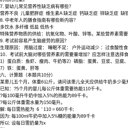
7. 婴幼儿常见营养性缺乏病有哪些？
营养不良 儿童肥胖症 维生素A 缺乏症 钙缺乏症 锌缺乏症 缺
8. 中老年人的膳食指南有哪些新内容？
多饮水 多纤维 低盐 低热卡
特殊营养物质的供给：抗氧化物、叶酸、锌等。某些营养素需要额
9. 考试前容易产生脑疲劳的原因？
生理原因： 用脑过度： 睡眠不足： 户外运动减少 ：过食酸性
10．考试前大脑对哪些营养素的需要量增加？应怎样注意选择
1）蛋白质：鱼虾、瘦肉、牛奶等2）磷脂：蛋黄、豆浆、豆腐、
7）铁：蛋黄、肝等
六、计算题（本题共10分）
某患儿五个月，体重6公斤，请问该患儿全天应供给牛奶多少毫
已知：?5个月的婴儿每公斤体重需要热能110千卡。
?每100毫升牛奶中加入5%的热能为89千卡。
?每公斤体重需水量为150毫升。
解: 每日需热能为 6 ′ 110 = 660千卡;
因为: 每100ml牛奶中加入5%糖的能量为89千卡
所以: 设每日需奶量为x