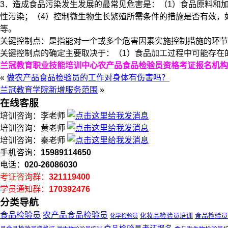
3．造成食品污染发生发展的最常见危害是：（1）食品原料和
性污染；（4）控制微生物生长繁殖所需条件的措施是否有效，
等。
关键控制点：是指能对一个或多个危害因素实施控制措施的环节
关键控制点的确定主要取决于：（1）食品加工过程中可能存在
兰冠教育职业技能培训中心农
产品食品检验员资格考证报名机构
«
做农产品食品检验员的工作对身体有伤害吗？
兰冠教育学院新增服务范围
»
在线客服
培训咨询：李老师
培训咨询：黄老师
培训咨询：秦老师
手机咨询：
15989114650
电话：
020-26086030
考证咨询群：
321119400
学员通知群：
170392476
分类导航
食品检验员
农产品食品检验员
化妆品检验员培训
食品检验员
化学检验员