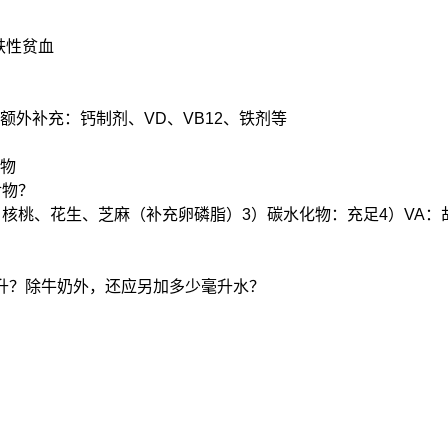
铁性贫血
外补充：钙制剂、VD、VB12、铁剂等
食物
食物？
核桃、花生、芝麻（补充卵磷脂）3）碳水化物：充足4）VA：胡
升？除牛奶外，还应另加多少毫升水？