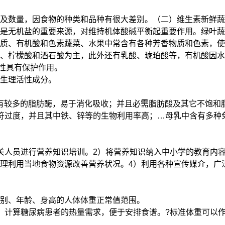
及数量，因食物的种类和品种有很大差别。（二）维生素新鲜蔬
机盐的重要来源，对维持机体酸碱平衡起重要作用。绿叶蔬菜一般含钙
质、有机酸和色素蔬菜、水果中常含有各种芳香物质和色素，使
、柠檬酸和酒石酸为主，此外还有乳酸、琥珀酸等，有机酸因水
性具有保护作用。
生理活性成分。
小，有较多的脂肪酶，易于消化吸收；并且必需脂肪酸及其它不饱
符过度，并且其中铁、锌等的生物利用率高；…母乳中含有多种
关人员进行营养知识培训。2）将营养知识纳入中小学的教育内
理利用当地食物资源改善营养状况。4）利用各种宣传媒介，广
。
别、年龄、身高的人体体重正常值范围。
，计算糖尿病患者的热量需求，便于安排食谱。?标准体重可以